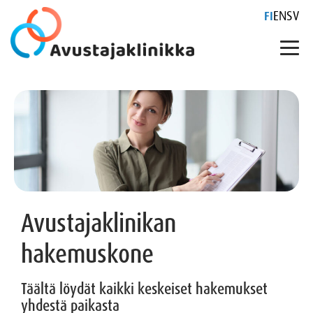
FI
EN
SV
Skip
to
content
Avustajaklinikan
hakemuskone
Täältä löydät kaikki keskeiset hakemukset
yhdestä paikasta