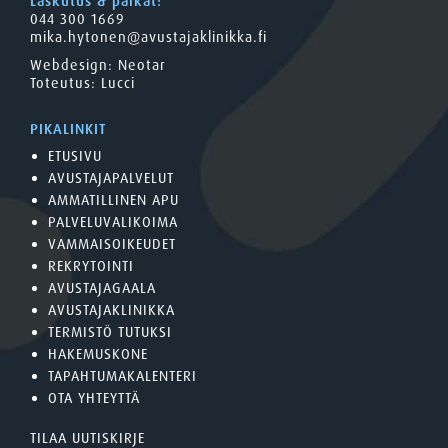
Laskutus & palkat:
044 300 1669
mika.hytonen@avustajaklinikka.fi
Webdesign:
Neotar
Toteutus:
Lucci
PIKALINKIT
ETUSIVU
AVUSTAJAPALVELUT
AMMATILLINEN APU
PALVELUVALIKOIMA
VAMMAISOIKEUDET
REKRYTOINTI
AVUSTAJAGAALA
AVUSTAJAKLINIKKA
TERMISTÖ TUTUKSI
HAKEMUSKONE
TAPAHTUMAKALENTERI
OTA YHTEYTTÄ
TILAA UUTISKIRJE