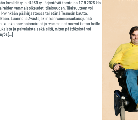
än Invalidit ry ja HARSO ry järjestävät torstaina 17.9.2026 klo
iraiden vammaisoikeudet -tilaisuuden. Tilaisuuteen voi
ä Hyvinkään pääkirjastossa tai etänä Teamsin kautta.
alkaen. Luennolla Avustajaklinikan vammaisoikeusjuristi
, kuinka harvinaissairaat ja -vammaiset saavat tietoa heille
sista ja palveluista sekä siitä, miten päätöksistä voi
 myös[…]