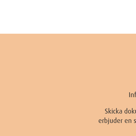
In
Skicka doku
erbjuder en 