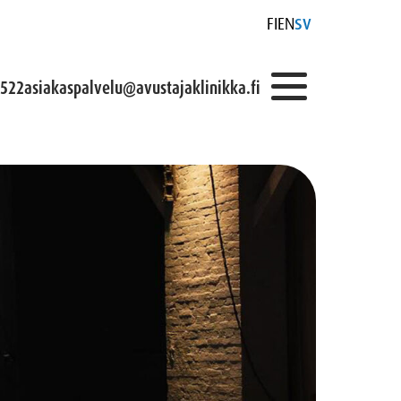
FI
EN
SV
0522
asiakaspalvelu@avustajaklinikka.fi