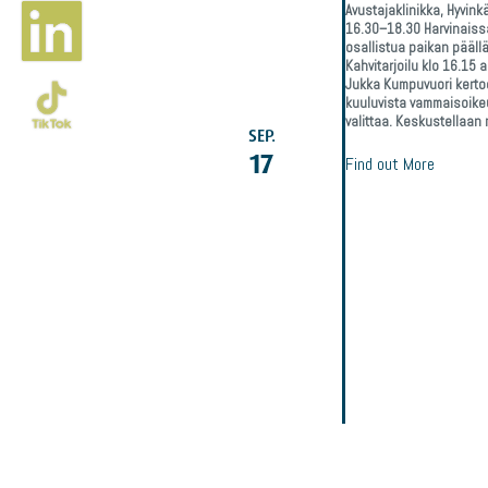
Avustajaklinikka, Hyvinkä
16.30–18.30 Harvinaissa
osallistua paikan pääll
Kahvitarjoilu klo 16.15 
Jukka Kumpuvuori kertoo
kuuluvista vammaisoikeuk
valittaa. Keskustellaan
SEP.
17
Find out More