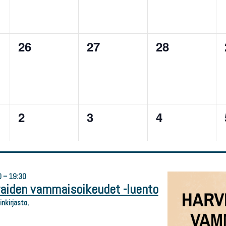
 – 19:30
raiden vammaisoikeudet -luento
nkirjasto,