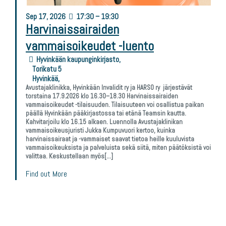
Sep
17,
2026
17:30 – 19:30
Harvinaissairaiden
vammaisoikeudet -luento
Hyvinkään kaupunginkirjasto,
Torikatu 5
Hyvinkää
,
Avustajaklinikka, Hyvinkään Invalidit ry ja HARSO ry järjestävät
torstaina 17.9.2026 klo 16.30–18.30 Harvinaissairaiden
vammaisoikeudet -tilaisuuden. Tilaisuuteen voi osallistua paikan
päällä Hyvinkään pääkirjastossa tai etänä Teamsin kautta.
Kahvitarjoilu klo 16.15 alkaen. Luennolla Avustajaklinikan
vammaisoikeusjuristi Jukka Kumpuvuori kertoo, kuinka
harvinaissairaat ja -vammaiset saavat tietoa heille kuuluvista
vammaisoikeuksista ja palveluista sekä siitä, miten päätöksistä voi
valittaa. Keskustellaan myös[…]
Find out More