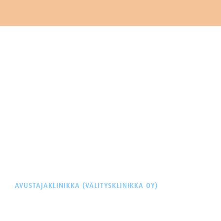
AVUSTAJAKLINIKKA (VÄLITYSKLINIKKA OY)
Y-tunnus: 3260207-3
Äyritie 22 (Plaza Tuike)