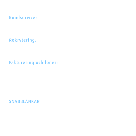
01510 VANTAA
FINLAND
Kundservice:
+358 30 622 0 522
asiakaspalvelu@avustajaklinikka.fi
Rekrytering:
+358 30 622 0 525
rekry@avustajaklinikka.fi
Fakturering och löner:
044 300 1669
mika.hytonen@avustajaklinikka.fi
Webdesign:
Neotar
Code:
Lucci
SNABBLÄNKAR
HEM SIDA
ASSISTENTKLINIKEN
ASSISTENTTJÄNSTER
PROFESSIONELL HJÄLP