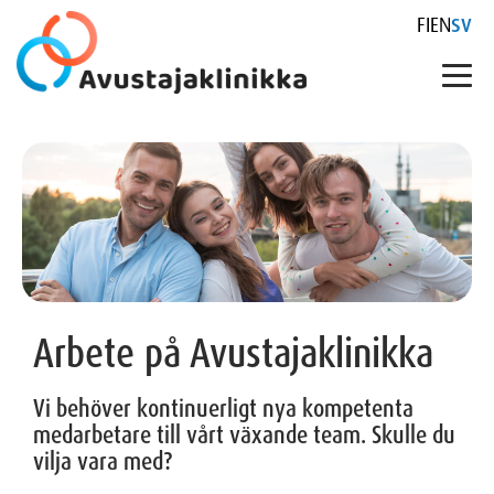
FI
EN
SV
Skip
to
content
Arbete på Avustajaklinikka
Vi behöver kontinuerligt nya kompetenta
medarbetare till vårt växande team. Skulle du
vilja vara med?