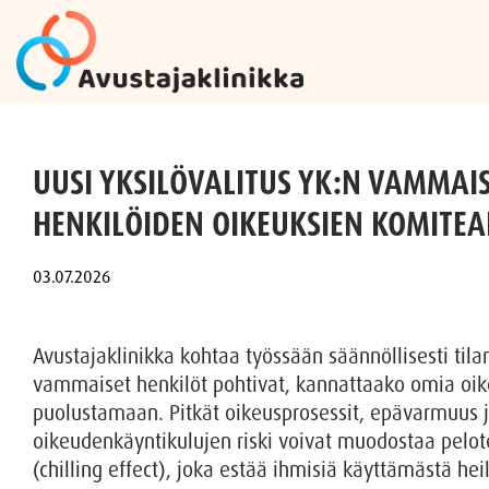
Skip
to
UUSI YKSILÖVALITUS YK:N VAMMAI
content
HENKILÖIDEN OIKEUKSIEN KOMITEA
Avustajaklinikka kohtaa työssään säännöllisesti tilan
vammaiset henkilöt pohtivat, kannattaako omia oik
puolustamaan. Pitkät oikeusprosessit, epävarmuus 
oikeudenkäyntikulujen riski voivat muodostaa pelo
(chilling effect), joka estää ihmisiä käyttämästä hei