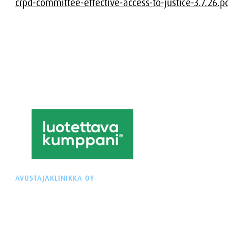
crpd-committee-effective-access-to-justice-3.7.26.p
AVUSTAJAKLINIKKA OY
Y-tunnus: 3574092-2
Äyritie 22 (Plaza Tuike)
01510 VANTAA