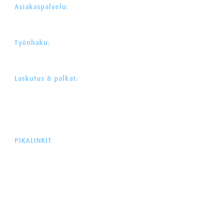
Asiakaspalvelu:
030 622 0 522
asiakaspalvelu@avustajaklinikka.fi
Työnhaku:
030 622 0 525
rekry@avustajaklinikka.fi
Laskutus & palkat:
044 300 1669
mika.hytonen@avustajaklinikka.fi
Webdesign:
Neotar
Toteutus:
Lucci
PIKALINKIT
ETUSIVU
AVUSTAJAPALVELUT
AMMATILLINEN APU
PALVELUVALIKOIMA
VAMMAISOIKEUDET
REKRYTOINTI