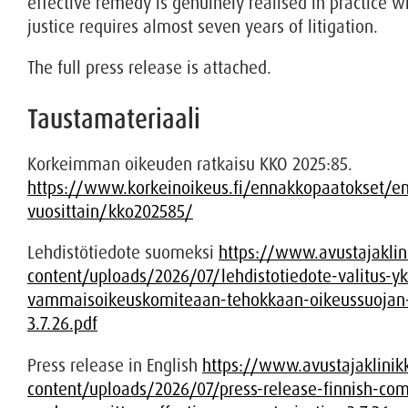
effective remedy is genuinely realised in practice 
justice requires almost seven years of litigation.
The full press release is attached.
Taustamateriaali
Korkeimman oikeuden ratkaisu KKO 2025:85.
https://www.korkeinoikeus.fi/ennakkopaatokset/e
vuosittain/kko202585/
Lehdistötiedote suomeksi
https://www.avustajaklin
content/uploads/2026/07/lehdistotiedote-valitus-yk
vammaisoikeuskomiteaan-tehokkaan-oikeussuojan
3.7.26.pdf
Press release in English
https://www.avustajaklinik
content/uploads/2026/07/press-release-finnish-com