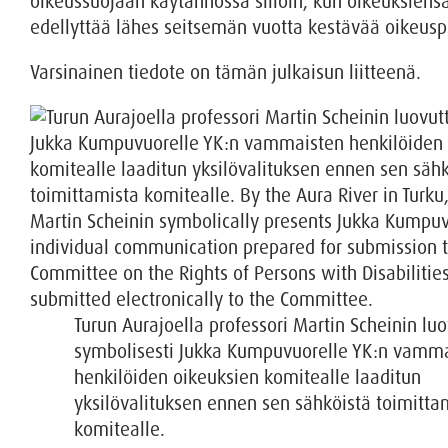
oikeussuojaan käytännössä silloin, kun oikeuksien
edellyttää lähes seitsemän vuotta kestävää oikeusp
Varsinainen tiedote on tämän julkaisun liitteenä.
Turun Aurajoella professori Martin Scheinin lu
symbolisesti Jukka Kumpuvuorelle YK:n vamm
henkilöiden oikeuksien komitealle laaditun
yksilövalituksen ennen sen sähköistä toimitta
komitealle.