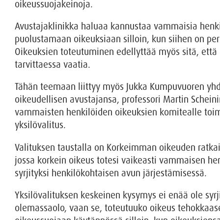
oikeussuojakeinoja.
Avustajaklinikka haluaa kannustaa vammaisia henki
puolustamaan oikeuksiaan silloin, kun siihen on per
Oikeuksien toteutuminen edellyttää myös sitä, että 
tarvittaessa vaatia.
Tähän teemaan liittyy myös Jukka Kumpuvuoren yh
oikeudellisen avustajansa, professori Martin Scheini
vammaisten henkilöiden oikeuksien komitealle toi
yksilövalitus.
Valituksen taustalla on Korkeimman oikeuden ratka
jossa korkein oikeus totesi vaikeasti vammaisen hen
syrjityksi henkilökohtaisen avun järjestämisessä.
Yksilövalituksen keskeinen kysymys ei enää ole syr
olemassaolo, vaan se, toteutuuko oikeus tehokkaa