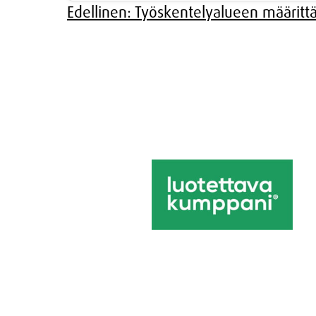
Artikkelien
Edellinen:
Työskentelyalueen määrit
selaus