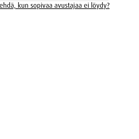
tehdä, kun sopivaa avustajaa ei löydy?
LUT
APU
IMA
DET
KKA