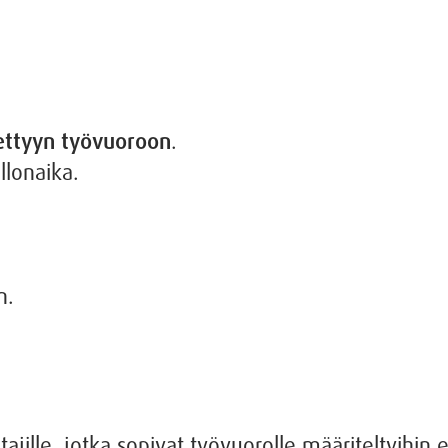
iettyyn työvuoroon
.
llonaika.
n.
ajille, jotka sopivat työvuorolle määriteltyihin e