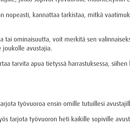
n nopeasti, kannattaa tarkistaa, mitkä vaatimuk
toa tai ominaisuutta, voit merkitä sen valinnaisek
joukolle avustajia.
ertaa tarvita apua tietyssä harrastuksessa, siihen
arjota työvuoroa ensin omille tutuillesi avustajil
ös tarjota työvuoron heti kaikille sopiville avust