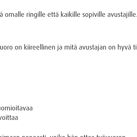
malle ringille että kaikille sopiville avustajille
yövuoro on kiireellinen ja mitä avustajan on hyvä
huomioitavaa
voittaa