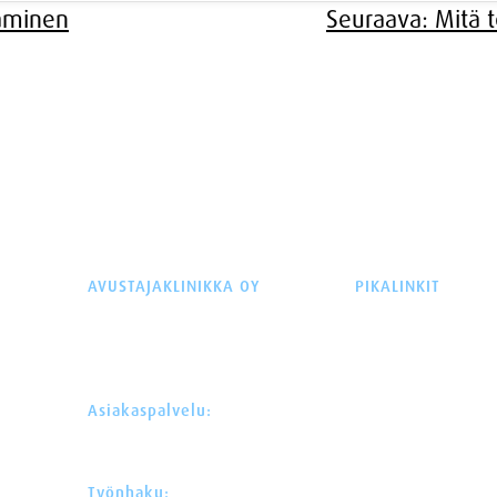
täminen
Seuraava:
Mitä 
AVUSTAJAKLINIKKA OY
PIKALINKIT
ETUSIVU
Y-tunnus: 3574092-2
AVUSTAJAPALVE
Äyritie 22 (Plaza Tuike)
AMMATILLINEN 
01510 VANTAA
PALVELUVALIKO
Asiakaspalvelu:
VAMMAISOIKEU
030 622 0 522
REKRYTOINTI
asiakaspalvelu@avustajaklinikka.fi
AVUSTAJAGAALA
AVUSTAJAKLINI
Työnhaku: