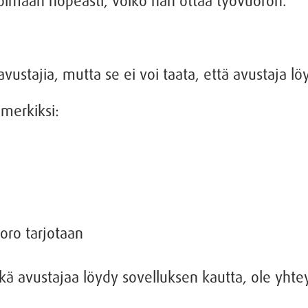
ioimaan nopeasti, voiko hän ottaa työvuoron.
vustajia, mutta se ei voi taata, että avustaja löy
imerkiksi:
oro tarjotaan
eikä avustajaa löydy sovelluksen kautta, ole yht