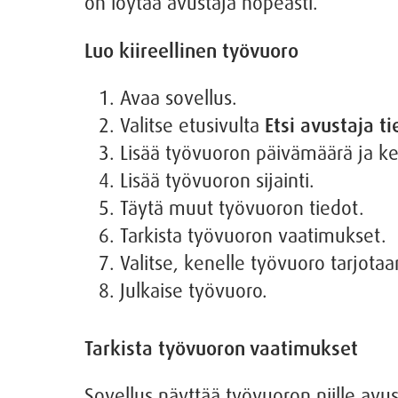
on löytää avustaja nopeasti.
Luo kiireellinen työvuoro
Avaa sovellus.
Valitse etusivulta
Etsi avustaja t
Lisää työvuoron päivämäärä ja ke
Lisää työvuoron sijainti.
Täytä muut työvuoron tiedot.
Tarkista työvuoron vaatimukset.
Valitse, kenelle työvuoro tarjotaa
Julkaise työvuoro.
Tarkista työvuoron vaatimukset
Sovellus näyttää työvuoron niille avust