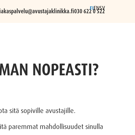
FI
EN
SV
iakaspalvelu@avustajaklinikka.fi
030 622 0 522
MMAN NOPEASTI?
a sitä sopiville avustajille.
sitä paremmat mahdollisuudet sinulla