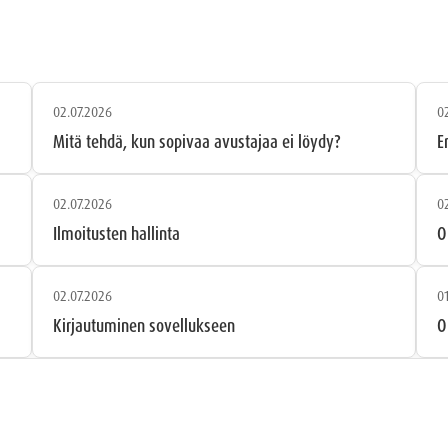
02.07.2026
0
Mitä tehdä, kun sopivaa avustajaa ei löydy?
E
02.07.2026
0
Ilmoitusten hallinta
O
02.07.2026
0
Kirjautuminen sovellukseen
O