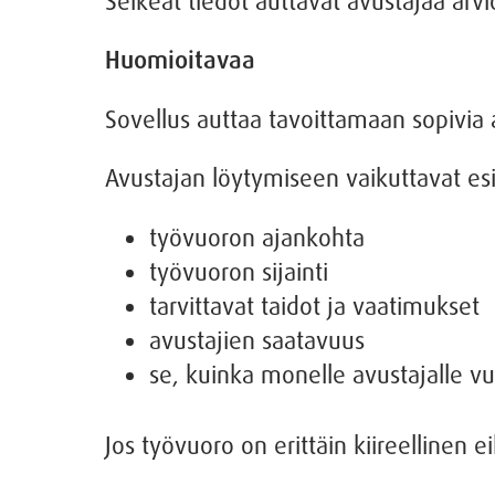
Selkeät tiedot auttavat avustajaa arv
Huomioitavaa
Sovellus auttaa tavoittamaan sopivia a
Avustajan löytymiseen vaikuttavat es
työvuoron ajankohta
työvuoron sijainti
tarvittavat taidot ja vaatimukset
avustajien saatavuus
se, kuinka monelle avustajalle vu
Jos työvuoro on erittäin kiireellinen 