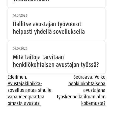
14.07.2026
Hallitse avustajan työvuorot
helposti yhdellä sovelluksella
09.07.2026
Mitä taitoja tarvitaan
henkilökohtaisen avustajan työssä?
Artikkelien
Edellinen:
Seuraava:
Voiko
Avustajaklinikka-
henkilökohtaisena
selaus
sovellus antaa sinulle
avustajana
vapauden päättää
työskennellä ilman alan
omasta avustasi
kokemusta?