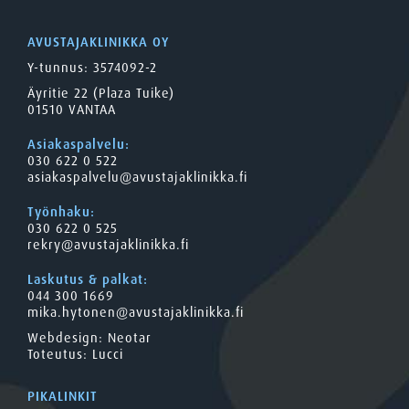
AVUSTAJAKLINIKKA OY
Y-tunnus: 3574092-2
Äyritie 22 (Plaza Tuike)
01510 VANTAA
Asiakaspalvelu:
030 622 0 522
asiakaspalvelu@avustajaklinikka.fi
Työnhaku:
030 622 0 525
rekry@avustajaklinikka.fi
Laskutus & palkat:
044 300 1669
mika.hytonen@avustajaklinikka.fi
Webdesign:
Neotar
Toteutus:
Lucci
PIKALINKIT