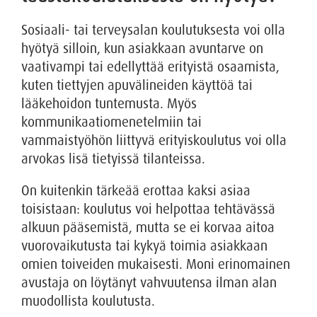
Sosiaali- tai terveysalan koulutuksesta voi olla
hyötyä silloin, kun asiakkaan avuntarve on
vaativampi tai edellyttää erityistä osaamista,
kuten tiettyjen apuvälineiden käyttöä tai
lääkehoidon tuntemusta. Myös
kommunikaatiomenetelmiin tai
vammaistyöhön liittyvä erityiskoulutus voi olla
arvokas lisä tietyissä tilanteissa.
On kuitenkin tärkeää erottaa kaksi asiaa
toisistaan: koulutus voi helpottaa tehtävässä
alkuun pääsemistä, mutta se ei korvaa aitoa
vuorovaikutusta tai kykyä toimia asiakkaan
omien toiveiden mukaisesti. Moni erinomainen
avustaja on löytänyt vahvuutensa ilman alan
muodollista koulutusta.