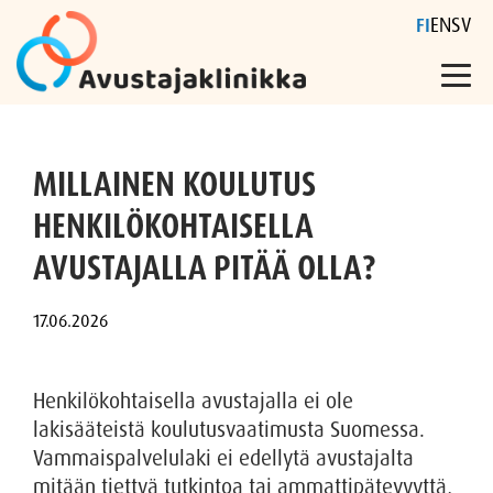
FI
EN
SV
Skip
to
MILLAINEN KOULUTUS
content
HENKILÖKOHTAISELLA
AVUSTAJALLA PITÄÄ OLLA?
Henkilökohtaisella avustajalla ei ole
lakisääteistä koulutusvaatimusta Suomessa.
Vammaispalvelulaki ei edellytä avustajalta
mitään tiettyä tutkintoa tai ammattipätevyyttä,