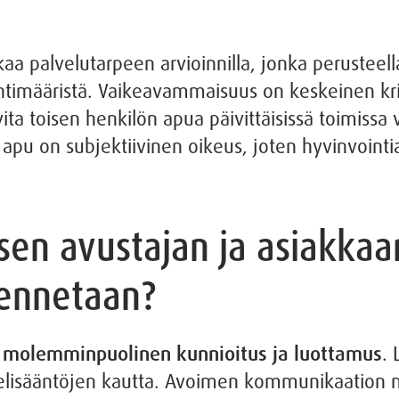
 palvelutarpeen arvioinnilla, jonka perusteella
timääristä. Vaikeavammaisuus on keskeinen kri
ita toisen henkilön apua päivittäisissä toimissa
apu on subjektiivinen oikeus, joten hyvinvointial
sen avustajan ja asiakkaa
ennetaan?
n
molemminpuolinen kunnioitus ja luottamus
.
elisääntöjen kautta. Avoimen kommunikaation m