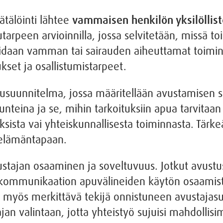
ätälöinti lähtee
vammaisen henkilön yksilöllist
utarpeen arvioinnilla, jossa selvitetään, missä t
oidaan vamman tai sairauden aiheuttamat toimin
kset ja osallistumistarpeet.
lusuunnitelma, jossa määritellään avustamisen s
eina ja se, mihin tarkoituksiin apua tarvitaan –
ksista vai yhteiskunnallisesta toiminnasta. Tärk
 elämäntapaan.
tajan osaaminen ja soveltuvuus. Jotkut avustust
i kommunikaation apuvälineiden käytön osaamis
myös merkittävä tekijä onnistuneen avustajasuh
ajan valintaan, jotta yhteistyö sujuisi mahdoll