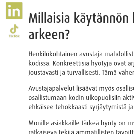
Millaisia käytännön
arkeen?
Henkilökohtainen avustaja mahdollis
kodissa. Konkreettisia hyötyjä ovat a
joustavasti ja turvallisesti. Tämä väh
Avustajapalvelut lisäävät myös osalli
osallistumaan kodin ulkopuolisiin akti
ehkäisee tehokkaasti syrjäytymistä ja y
Monille asiakkaille tärkeä hyöty on m
ratkaiseva tekijä ammatillisten tavoit