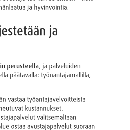
mänlaatua ja hyvinvointia.
jestetään ja
n perusteella
, ja palveluiden
la päätavalla: työnantajamallilla,
än vastaa työantajavelvoitteista
iheutuvat kustannukset.
stajapalvelut valitsemaltaan
ialue ostaa avustajapalvelut suoraan