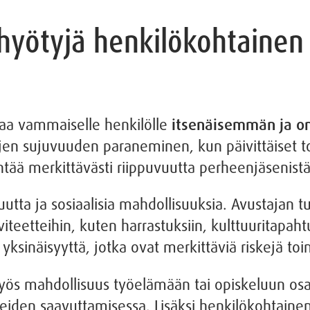
 hyötyjä henkilökohtainen
taa vammaiselle henkilölle
itsenäisemmän ja 
rjen sujuvuuden paraneminen, kun päivittäiset t
entää merkittävästi riippuvuutta perheenjäsenistä
suutta ja sosiaalisia mahdollisuuksia. Avustajan
viteetteihin, kuten harrastuksiin, kulttuuritapah
ksinäisyyttä, jotka ovat merkittäviä riskejä toimi
yös mahdollisuus työelämään tai opiskeluun osal
teiden saavuttamisessa. Lisäksi henkilökohtainen