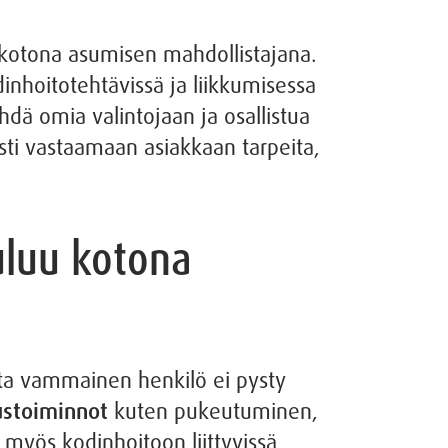
 kotona asumisen mahdollistajana.
dinhoitotehtävissä ja liikkumisessa
ä omia valintojaan ja osallistua
sti vastaamaan asiakkaan tarpeita,
uluu kotona
ita vammainen henkilö ei pysty
ustoiminnot
kuten pukeutuminen,
 myös kodinhoitoon liittyvissä