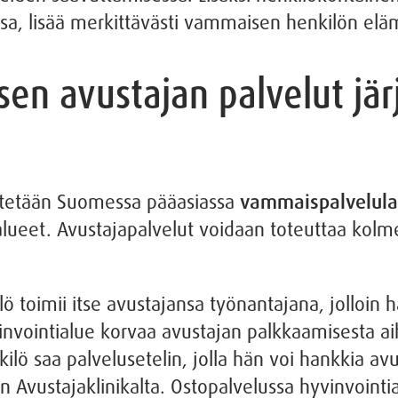
aessa, lisää merkittävästi vammaisen henkilön elä
en avustajan palvelut jär
estetään Suomessa pääasiassa
vammaispalvelulai
lueet. Avustajapalvelut voidaan toteuttaa kolmel
toimii itse avustajansa työnantajana, jolloin h
nvointialue korvaa avustajan palkkaamisesta a
lö saa palvelusetelin, jolla hän voi hankkia avu
en Avustajaklinikalta. Ostopalvelussa hyvinvoint