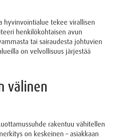
 hyvinvointialue tekee virallisen
teeri henkilökohtaisen avun
 vammasta tai sairaudesta johtuvien
ueilla on velvollisuus järjestää
n välinen
 Luottamussuhde rakentuu vähitellen
erkitys on keskeinen – asiakkaan