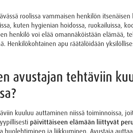
tävässä roolissa vammaisen henkilön itsenäisen
issa, kuten hygienian hoidossa, ruokailuissa, ko
n henkilö voi elää omannäköistään elämää, tehd
ä. Henkilökohtainen apu räätälöidään yksilöllise
en avustajan tehtäviin ku
sa?
äviin kuuluu auttaminen niissä toiminnoissa, jo
yypillisesti
päivittäiseen elämään liittyvät per
 huolehtiminen ja liikkuminen. Avustaja auttaa