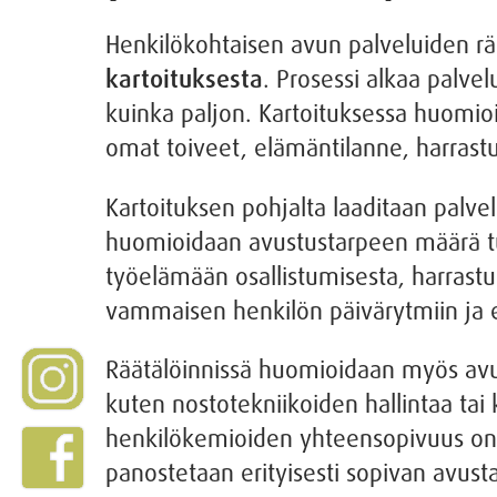
Henkilökohtaisen avun palveluiden rä
kartoituksesta
. Prosessi alkaa palvel
kuinka paljon. Kartoituksessa huomi
omat toiveet, elämäntilanne, harrastu
Kartoituksen pohjalta laaditaan palve
huomioidaan avustustarpeen määrä tunt
työelämään osallistumisesta, harrastu
vammaisen henkilön päivärytmiin ja
Räätälöinnissä huomioidaan myös avus
kuten nostotekniikoiden hallintaa ta
henkilökemioiden yhteensopivuus on 
panostetaan erityisesti sopivan avust