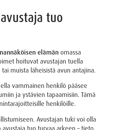
 avustaja tuo
omannäköisen elämän
omassa
oimet hoituvat avustajan tuella
 tai muista läheisistä avun antajina.
 tuella vammainen henkilö pääsee
tumiin ja ystävien tapaamisiin. Tämä
ntarajoitteisille henkilöille.
listumiseen. Avustajan tuki voi olla
 avustaja tuo turvaa arkeen – tieto