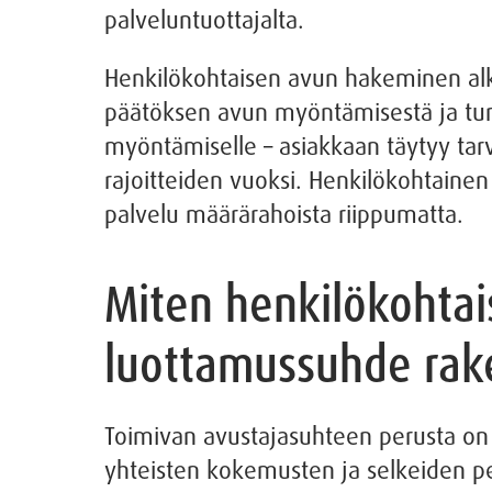
palveluntuottajalta.
Henkilökohtaisen avun hakeminen alkaa
päätöksen avun myöntämisestä ja tun
myöntämiselle – asiakkaan täytyy tarv
rajoitteiden vuoksi. Henkilökohtainen 
palvelu määrärahoista riippumatta.
Miten henkilökohtai
luottamussuhde rak
Toimivan avustajasuhteen perusta o
yhteisten kokemusten ja selkeiden p