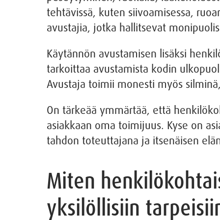
tehtävissä, kuten siivoamisessa, ruoan
avustajia, jotka hallitsevat monipuolis
Käytännön avustamisen lisäksi henki
tarkoittaa avustamista kodin ulkopuolis
Avustaja toimii monesti myös silminä,
On tärkeää ymmärtää, että henkilökoht
asiakkaan oma toimijuus. Kyse on as
tahdon toteuttajana ja itsenäisen el
Miten henkilökohtai
yksilöllisiin tarpeisii