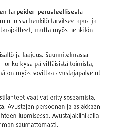
en tarpeiden perusteellisesta
oiminnoissa henkilö tarvitsee apua ja
tarajoitteet, mutta myös henkilön
isältö ja laajuus. Suunnitelmassa
 onko kyse päivittäisistä toimista,
eää on myös sovittaa avustajapalvelut
ilanteet vaativat erityisosaamista,
ta. Avustajan persoonan ja asiakkaan
teen luomisessa. Avustajaklinikalla
isimman saumattomasti.