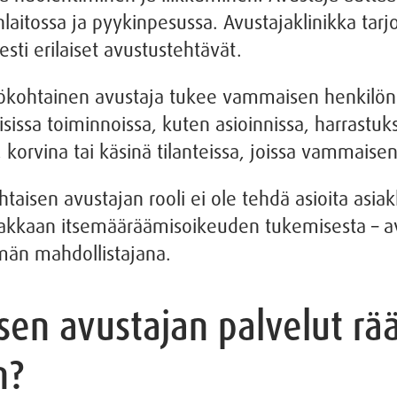
laitossa ja pyykinpesussa. Avustajaklinikka tarjo
esti erilaiset avustustehtävät.
lökohtainen avustaja tukee vammaisen henkilön 
issa toiminnoissa, kuten asioinnissa, harrastuksis
 korvina tai käsinä tilanteissa, joissa vammaisen
aisen avustajan rooli ei ole tehdä asioita asia
iakkaan itsemääräämisoikeuden tukemisesta – a
ämän mahdollistajana.
sen avustajan palvelut rä
n?