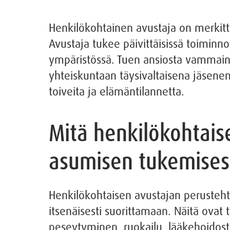
Henkilökohtainen avustaja on merkit
Avustaja tukee päivittäisissä toiminno
ympäristössä. Tuen ansiosta vammaine
yhteiskuntaan täysivaltaisena jäsenen
toiveita ja elämäntilannetta.
Mitä henkilökohtais
asumisen tukemises
Henkilökohtaisen avustajan perusteht
itsenäisesti suorittamaan. Näitä ovat t
peseytyminen, ruokailu, lääkehoidosta