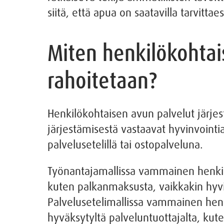
siitä, että apua on saatavilla tarvitt
Miten henkilökohtais
rahoitetaan?
Henkilökohtaisen avun palvelut järj
järjestämisestä vastaavat hyvinvointia
palvelusetelillä tai ostopalveluna.
Työnantajamallissa vammainen henkilö 
kuten palkanmaksusta, vaikkakin hyvi
Palvelusetelimallissa vammainen henki
hyväksytyltä palveluntuottajalta, kut