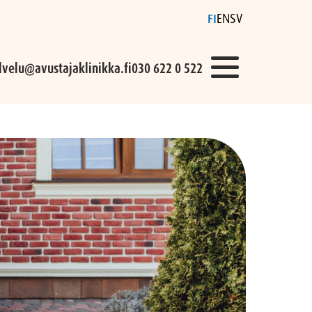
FI
EN
SV
lvelu@avustajaklinikka.fi
030 622 0 522