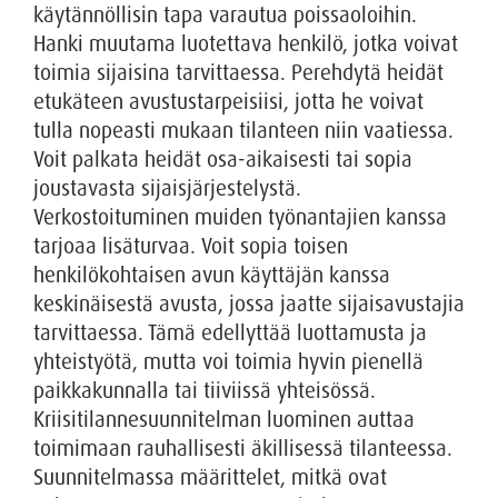
käytännöllisin tapa varautua poissaoloihin.
Hanki muutama luotettava henkilö, jotka voivat
toimia sijaisina tarvittaessa. Perehdytä heidät
etukäteen avustustarpeisiisi, jotta he voivat
tulla nopeasti mukaan tilanteen niin vaatiessa.
Voit palkata heidät osa-aikaisesti tai sopia
joustavasta sijaisjärjestelystä.
Verkostoituminen muiden työnantajien kanssa
tarjoaa lisäturvaa. Voit sopia toisen
henkilökohtaisen avun käyttäjän kanssa
keskinäisestä avusta, jossa jaatte sijaisavustajia
tarvittaessa. Tämä edellyttää luottamusta ja
yhteistyötä, mutta voi toimia hyvin pienellä
paikkakunnalla tai tiiviissä yhteisössä.
Kriisitilannesuunnitelman luominen auttaa
toimimaan rauhallisesti äkillisessä tilanteessa.
Suunnitelmassa määrittelet, mitkä ovat