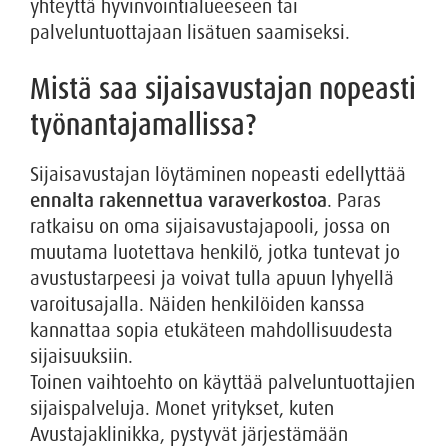
yhteyttä hyvinvointialueeseen tai
palveluntuottajaan lisätuen saamiseksi.
Mistä saa sijaisavustajan nopeasti
työnantajamallissa?
Sijaisavustajan löytäminen nopeasti edellyttää
ennalta rakennettua varaverkostoa
. Paras
ratkaisu on oma sijaisavustajapooli, jossa on
muutama luotettava henkilö, jotka tuntevat jo
avustustarpeesi ja voivat tulla apuun lyhyellä
varoitusajalla. Näiden henkilöiden kanssa
kannattaa sopia etukäteen mahdollisuudesta
sijaisuuksiin.
Toinen vaihtoehto on käyttää palveluntuottajien
sijaispalveluja. Monet yritykset, kuten
Avustajaklinikka, pystyvät järjestämään