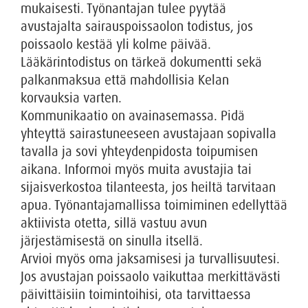
mukaisesti. Työnantajan tulee pyytää
avustajalta sairauspoissaolon todistus, jos
poissaolo kestää yli kolme päivää.
Lääkärintodistus on tärkeä dokumentti sekä
palkanmaksua että mahdollisia Kelan
korvauksia varten.
Kommunikaatio on avainasemassa. Pidä
yhteyttä sairastuneeseen avustajaan sopivalla
tavalla ja sovi yhteydenpidosta toipumisen
aikana. Informoi myös muita avustajia tai
sijaisverkostoa tilanteesta, jos heiltä tarvitaan
apua. Työnantajamallissa toimiminen edellyttää
aktiivista otetta, sillä vastuu avun
järjestämisestä on sinulla itsellä.
Arvioi myös oma jaksamisesi ja turvallisuutesi.
Jos avustajan poissaolo vaikuttaa merkittävästi
päivittäisiin toimintoihisi, ota tarvittaessa