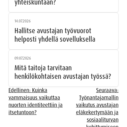
yhteiskuntaan?
14.07.2026
Hallitse avustajan työvuorot
helposti yhdellä sovelluksella
09.07.2026
Mitä taitoja tarvitaan
henkilökohtaisen avustajan työssä?
Artikkelien
Edellinen:
Kuinka
Seuraava:
vammaisuus vaikuttaa
Työnantajamallin
selaus
nuorten identiteettiin ja
vaikutus avustajan
itsetuntoon?
eläkekertymään ja
sosiaaliturvan