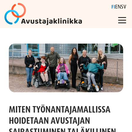
FI
EN
SV
Skip
to
content
MITEN TYÖNANTAJAMALLISSA
HOIDETAAN AVUSTAJAN
SAIRASTUMINEN TAI ÄKILLINEN