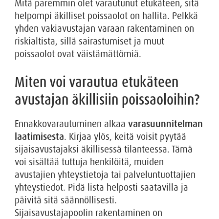
Mitä paremmin olet varautunut etukäteen, sitä
helpompi äkilliset poissaolot on hallita. Pelkkä
yhden vakiavustajan varaan rakentaminen on
riskialtista, sillä sairastumiset ja muut
poissaolot ovat väistämättömiä.
Miten voi varautua etukäteen
avustajan äkillisiin poissaoloihin?
Ennakkovarautuminen alkaa
varasuunnitelman
laatimisesta
. Kirjaa ylös, keitä voisit pyytää
sijaisavustajaksi äkillisessä tilanteessa. Tämä
voi sisältää tuttuja henkilöitä, muiden
avustajien yhteystietoja tai palveluntuottajien
yhteystiedot. Pidä lista helposti saatavilla ja
päivitä sitä säännöllisesti.
Sijaisavustajapoolin rakentaminen on