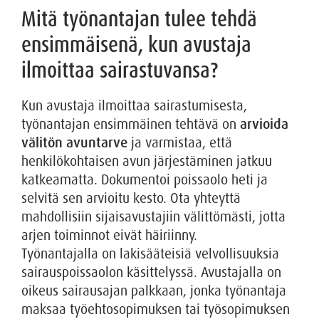
Mitä työnantajan tulee tehdä
ensimmäisenä, kun avustaja
ilmoittaa sairastuvansa?
Kun avustaja ilmoittaa sairastumisesta,
työnantajan ensimmäinen tehtävä on
arvioida
välitön avuntarve
ja varmistaa, että
henkilökohtaisen avun järjestäminen jatkuu
katkeamatta. Dokumentoi poissaolo heti ja
selvitä sen arvioitu kesto. Ota yhteyttä
mahdollisiin sijaisavustajiin välittömästi, jotta
arjen toiminnot eivät häiriinny.
Työnantajalla on lakisääteisiä velvollisuuksia
sairauspoissaolon käsittelyssä. Avustajalla on
oikeus sairausajan palkkaan, jonka työnantaja
maksaa työehtosopimuksen tai työsopimuksen