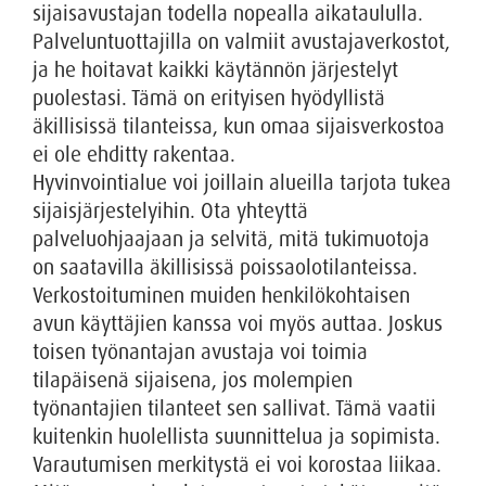
sijaisavustajan todella nopealla aikataululla.
Palveluntuottajilla on valmiit avustajaverkostot,
ja he hoitavat kaikki käytännön järjestelyt
puolestasi. Tämä on erityisen hyödyllistä
äkillisissä tilanteissa, kun omaa sijaisverkostoa
ei ole ehditty rakentaa.
Hyvinvointialue voi joillain alueilla tarjota tukea
sijaisjärjestelyihin. Ota yhteyttä
palveluohjaajaan ja selvitä, mitä tukimuotoja
on saatavilla äkillisissä poissaolotilanteissa.
Verkostoituminen muiden henkilökohtaisen
avun käyttäjien kanssa voi myös auttaa. Joskus
toisen työnantajan avustaja voi toimia
tilapäisenä sijaisena, jos molempien
työnantajien tilanteet sen sallivat. Tämä vaatii
kuitenkin huolellista suunnittelua ja sopimista.
Varautumisen merkitystä ei voi korostaa liikaa.