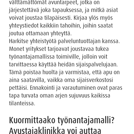
välttämättömät avuntarpeet, jotka on
järjestettävä joka tapauksessa, ja mitkä asiat
voivat joustaa tilapäisesti. Kirjaa ylös myös
yhteystiedot kaikkiin tahoihin, joihin saatat
joutua ottamaan yhteyttä.
Harkitse yhteistyötä palveluntuottajan kanssa.
Monet yritykset tarjoavat joustavaa tukea
työnantajamallissa toimiville, jolloin voit
tarvittaessa käyttää heidän sijaispalvelujaan.
Tämä poistaa huolta ja varmistaa, että apu on
aina saatavilla, vaikka oma sijaisverkostosi
pettäisi. Ennakointi ja varautuminen ovat paras
tapa turvata oman arjen sujuvuus kaikissa
tilanteissa.
Kuormittaako työnantajamalli?
Avustajaklinikka voi auttaa