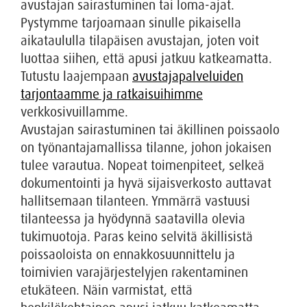
avustajan sairastuminen tai loma-ajat.
Pystymme tarjoamaan sinulle pikaisella
aikataululla tilapäisen avustajan, joten voit
luottaa siihen, että apusi jatkuu katkeamatta.
Tutustu laajempaan
avustajapalveluiden
tarjontaamme ja ratkaisuihimme
verkkosivuillamme.
Avustajan sairastuminen tai äkillinen poissaolo
on työnantajamallissa tilanne, johon jokaisen
tulee varautua. Nopeat toimenpiteet, selkeä
dokumentointi ja hyvä sijaisverkosto auttavat
hallitsemaan tilanteen. Ymmärrä vastuusi
tilanteessa ja hyödynnä saatavilla olevia
tukimuotoja. Paras keino selvitä äkillisistä
poissaoloista on ennakkosuunnittelu ja
toimivien varajärjestelyjen rakentaminen
etukäteen. Näin varmistat, että