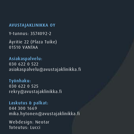
AVUSTAJAKLINIKKA OY
Y-tunnus: 3574092-2
Äyritie 22 (Plaza Tuike)
01510 VANTAA
Asiakaspalvelu:
030 622 0 522
asiakaspalvelu@avustajaklinikka.fi
Työnhaku:
030 622 0 525
rekry@avustajaklinikka.fi
Laskutus & palkat:
044 300 1669
mika.hytonen@avustajaklinikka.fi
Webdesign:
Neotar
Toteutus:
Lucci