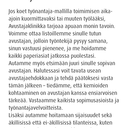
Jos koet työnantaja-mallilla toimimisen aika-
ajoin kuormittavaksi tai muuten työlääksi,
Avustajaklinikka tarjoaa apuaan monin tavoin.
Voimme ottaa listoillemme sinulle tutun
avustajan, jolloin työntekijä pysyy samana,
sinun vastuusi pienenee, ja me hoidamme
kaikki paperiasiat jatkossa puolestasi.
Autamme myös etsimään juuri sinulle sopivan
avustajan. Halutessasi voit tavata usean
avustajaehdokkaan ja tehdä päätöksesi vasta
tämän jälkeen – tiedämme, että kemioiden
kohtaaminen on avustajan kanssa ensiarvoisen
tärkeää. Vastaamme kaikista sopimusasioista ja
työnantajavelvoitteista.
Lisäksi autamme hoitamaan sijaisuudet sekä
äkillisissä että ei-äkillisissä tilanteissa, kuten