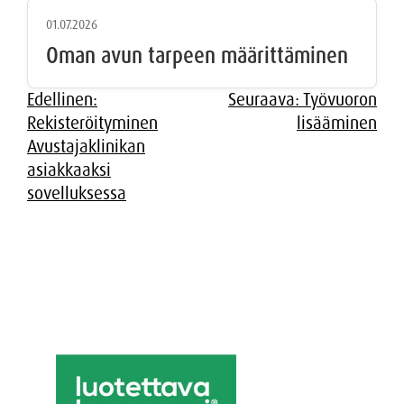
01.07.2026
Oman avun tarpeen määrittäminen
Artikkelien
Edellinen:
Seuraava:
Työvuoron
Rekisteröityminen
lisääminen
selaus
Avustajaklinikan
asiakkaaksi
sovelluksessa