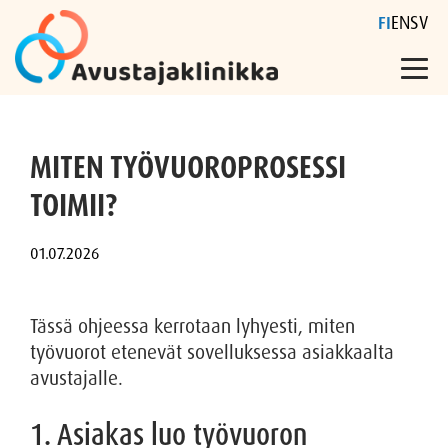
FI
EN
SV
Skip
to
MITEN TYÖVUOROPROSESSI
content
TOIMII?
Tässä ohjeessa kerrotaan lyhyesti, miten
työvuorot etenevät sovelluksessa asiakkaalta
avustajalle.
1. Asiakas luo työvuoron