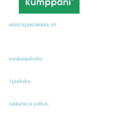
AVUSTAJAKLINIKKA OY
Y-tunnus: 3574092-2
Äyritie 22 (Plaza Tuike)
01510 VANTAA
Asiakaspalvelu:
030 622 0 522
asiakaspalvelu@avustajaklinikka.fi
Työnhaku:
030 622 0 525
rekry@avustajaklinikka.fi
Laskutus & palkat:
044 300 1669
mika.hytonen@avustajaklinikka.fi
Webdesign:
Neotar
Toteutus:
Lucci