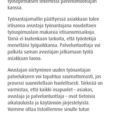
työsopimuksen tekemistä palveluntuottajan
kanssa.
Työnantajamallin päättyessä asiakkaan tulee
irtisanoa avustaja työnantajana noudattaen
työsopimuslain mukaisia irtisanomisaikoja.
Tämä ei kuitenkaan tarkoita, että työntekijä
menettäisi työpaikkansa. Palveluntuottaja voi
palkata saman avustajan jatkamaan työtä
asiakkaan luona.
Avustajan siirtyminen uuden työnantajan
palvelukseen voi tapahtua saumattomasti, jos
prosessi suunnitellaan huolellisesti. Tärkeää on
varmistaa, että kaikki osapuolet – asiakas,
avustaja ja palveluntuottaja – ovat tietoisia
aikatauluista ja käytännön järjestelyistä.
Voimme ottaa listoillemme sinulle tutun