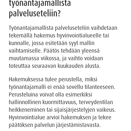
työnantajamallista
palveluseteliin?
Työnantajamallista palveluseteliin vaihdetaan
tekemällä hakemus hyvinvointialueelle tai
kunnalle, jossa esitetään syyt mallin
vaihtamiselle. Päätös tehdään yleensä
muutamassa viikossa, ja vaihto voidaan
toteuttaa seuraavan kuukauden alusta.
Hakemuksessa tulee perustella, miksi
työnantajamalli ei enää sovellu tilanteeseen.
Perusteluina voivat olla esimerkiksi
hallinnollinen kuormittavuus, terveydentilan
heikkeneminen tai sijaisjärjestelyjen vaikeus.
Hyvinvointialue arvioi hakemuksen ja tekee
päätöksen palvelun järjestämistavasta.