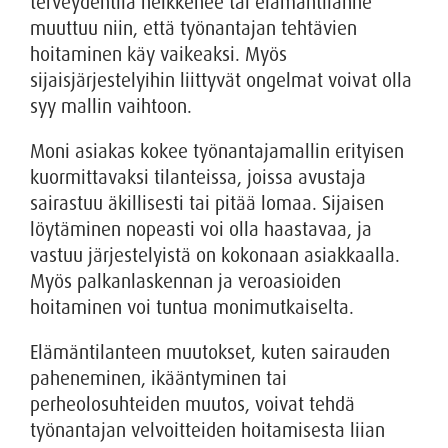
terveydentila heikkenee tai elämäntilanne
muuttuu niin, että työnantajan tehtävien
hoitaminen käy vaikeaksi. Myös
sijaisjärjestelyihin liittyvät ongelmat voivat olla
syy mallin vaihtoon.
Moni asiakas kokee työnantajamallin erityisen
kuormittavaksi tilanteissa, joissa avustaja
sairastuu äkillisesti tai pitää lomaa. Sijaisen
löytäminen nopeasti voi olla haastavaa, ja
vastuu järjestelyistä on kokonaan asiakkaalla.
Myös palkanlaskennan ja veroasioiden
hoitaminen voi tuntua monimutkaiselta.
Elämäntilanteen muutokset, kuten sairauden
paheneminen, ikääntyminen tai
perheolosuhteiden muutos, voivat tehdä
työnantajan velvoitteiden hoitamisesta liian