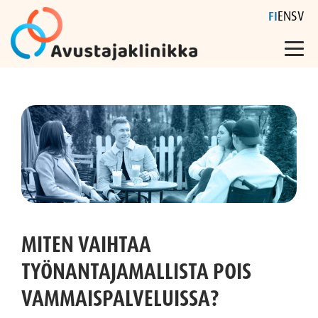
FI
EN
SV
Skip
to
content
MITEN VAIHTAA
TYÖNANTAJAMALLISTA POIS
VAMMAISPALVELUISSA?