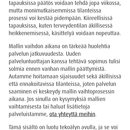
tapauksissa päätös voidaan tehdä jopa viikossa,
mutta monimutkaisemmissa tilanteissa
prosessi voi kestää pidempään. Kiireellisissä
tapauksissa, kuten terveydentilan äkillisessä
heikkenemisessä, käsittelyä voidaan nopeuttaa.
Mallin vaihdon aikana on tärkeää huolehtia
palvelun jatkuvuudesta. Uuden
palveluntuottajan kanssa tehtävä sopimus tulisi
solmia ennen vanhan mallin päättymistä.
Autamme hoitamaan sijaisuudet sekä äkillisissä
että ennakoitavissa tilanteissa, joten palvelun
saaminen ei keskeydy mallin vaihtoprosessin
aikana. Jos sinulla on kysymyksiä mallien
vaihtamisesta tai haluat lisätietoja
palveluistamme,
ota yhteyttä meihin
.
Tämä sisältö on luotu tekoälyn avulla, ja se voi