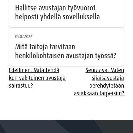
Hallitse avustajan työvuorot
helposti yhdellä sovelluksella
09.07.2026
Mitä taitoja tarvitaan
henkilökohtaisen avustajan työssä?
Artikkelien
Edellinen:
Mitä tehdä
Seuraava:
Miten
kun vakituinen avustaja
sijaisavustaja
selaus
sairastuu?
perehdytetään
asiakkaan tarpeisiin?