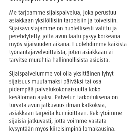
Me tarjoamme sijaispalvelua, joka perustuu
asiakkaan yksilöllisiin tarpeisiin ja toiveisiin.
Sijaisavustajamme on huolellisesti valittu ja
perehdytetty, jotta avun laatu pysyy korkeana
myös sijaisuuden aikana. Huolehdimme kaikista
työnantajavelvoitteista, joten asiakkaan ei
tarvitse murehtia hallinnollisista asioista.
Sijaispalvelumme voi olla yksittäinen lyhyt
sijaisuus muutamaksi päiväksi tai osa
pidempää palvelukokonaisuutta koko
kesäloman ajaksi. Palvelun tarkoituksena on
turvata avun jatkuvuus ilman katkoksia,
asiakkaan tarpeita kunnioittaen. Rekrytoimme
sijaisia jatkuvasti, jotta voimme vastata
kysyntään myös kiireisimpinä lomakausina.