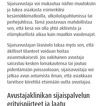
Sijaisavustaja voi mukautua näihin muutoksiin
ja tukea asiakasta esimerkiksi
kesämökkimatkoilla, ulkoilutapahtumissa tai
perhejuhlissa. Tämä joustavuus mahdollistaa
sen, että kesä voi olla yhtä aktiivista ja
elämyksellistä aikaa kuin muutkin vuodenajat.
Sijaisavustajan läsnäolo takaa myös sen, että
äkilliset tilanteet voidaan hoitaa
asianmukaisesti. Jos vakituinen avustaja
sairastuu kesken lomakautensa tai joutuu
pidentämään poissaoloaan, sijaisavustaja voi
jatkaa avun antamista ilman, että asiakkaan
tarvitsee kiirehtiä etsimään uutta avustajaa.
Avustajaklinikan sijaispalvelun
erityispiirteet ja laatu