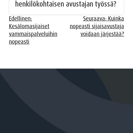
henkilökohtaisen avustajan työssä?
Artikkelien
Edellinen:
Seuraava:
Kuinka
Kesälomasijaiset
nopeasti sijaisavustaja
selaus
vammaispalveluihin
voidaan järjestää?
nopeasti