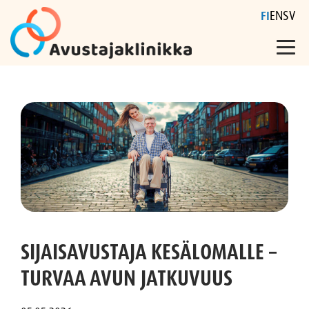
FI
EN
SV
Skip
to
content
SIJAISAVUSTAJA KESÄLOMALLE –
TURVAA AVUN JATKUVUUS