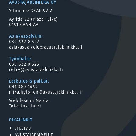
AVUSTAJAKLINIKKA OY
Y-tunnus: 3574092-2
Äyritie 22 (Plaza Tuike)
01510 VANTAA
Asiakaspalvelu:
030 622 0 522
asiakaspalvelu@avustajaklinikka.fi
Työnhaku:
030 622 0 525
rekry@avustajaklinikka.fi
Laskutus & palkat:
044 300 1669
mika.hytonen@avustajaklinikka.fi
Webdesign:
Neotar
Toteutus:
Lucci
PIKALINKIT
ETUSIVU
AVUSTAJAPALVELUT