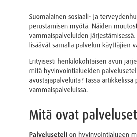
Suomalainen sosiaali- ja terveydenhu
perustamisen myötä. Näiden muutost
vammaispalveluiden järjestämisessä. Pa
lisäävät samalla palvelun käyttäjien 
Erityisesti henkilökohtaisen avun järj
mitä hyvinvointialueiden palvelusetel
avustajapalveluita? Tässä artikkeliss
vammaispalveluissa.
Mitä ovat palveluset
Palveluseteli
on hyvinvointialueen m