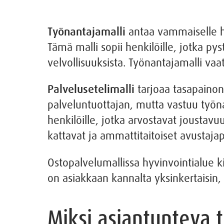
Työnantajamalli
antaa vammaiselle he
Tämä malli sopii henkilöille, jotka p
velvollisuuksista. Työnantajamalli va
Palvelusetelimalli
tarjoaa tasapainon 
palveluntuottajan, mutta vastuu työnan
henkilöille, jotka arvostavat joustavuu
kattavat ja ammattitaitoiset avustajap
Ostopalvelumallissa hyvinvointialue ki
on asiakkaan kannalta yksinkertaisin
Miksi asiantunteva t