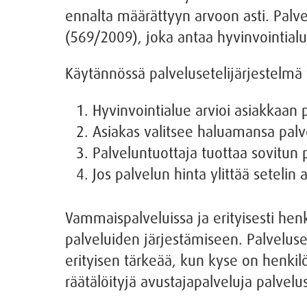
ennalta määrättyyn arvoon asti. Palvel
(569/2009), joka antaa hyvinvointialue
Käytännössä palvelusetelijärjestelmä 
Hyvinvointialue arvioi asiakkaan
Asiakas valitsee haluamansa palv
Palveluntuottaja tuottaa sovitun 
Jos palvelun hinta ylittää seteli
Vammaispalveluissa ja erityisesti hen
palveluiden järjestämiseen. Palveluset
erityisen tärkeää, kun kyse on henkilö
räätälöityjä avustajapalveluja palvelus