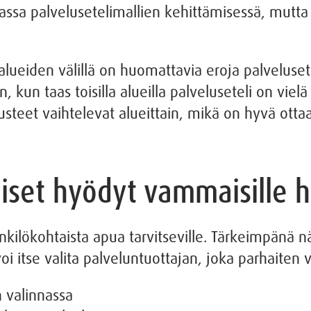
ssa palvelusetelimallien kehittämisessä, mutta 
lueiden välillä on huomattavia eroja palveluset
ön, kun taas toisilla alueilla palveluseteli on v
steet vaihtelevat alueittain, mikä on hyvä otta
iset hyödyt vammaisille h
enkilökohtaista apua tarvitseville. Tärkeimpänä n
itse valita palveluntuottajan, joka parhaiten vas
 valinnassa