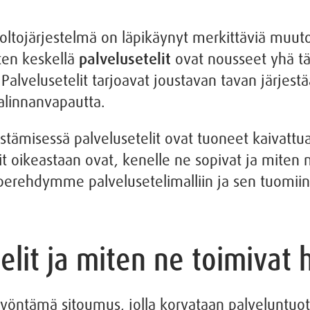
oltojärjestelmä on läpikäynyt merkittäviä muuto
en keskellä
palvelusetelit
ovat nousseet yhä t
lvelusetelit tarjoavat joustavan tavan järjestää
valinnanvapautta.
estämisessä palvelusetelit ovat tuoneet kaivattua
it oikeastaan ovat, kenelle ne sopivat ja miten 
a perehdymme palvelusetelimalliin ja sen tuomii
elit ja miten ne toimivat h
yöntämä sitoumus, jolla korvataan palveluntuo