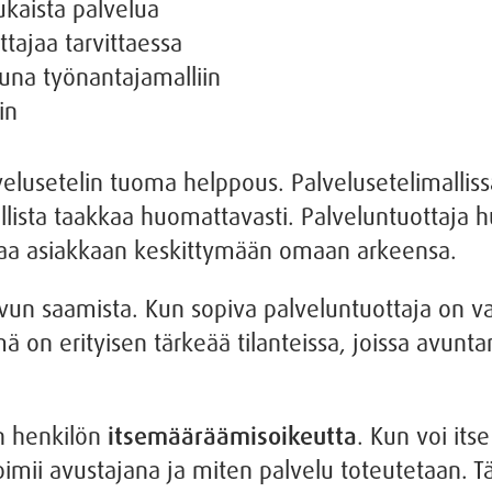
kaista palvelua
tajaa tarvittaessa
una työnantajamalliin
in
elusetelin tuoma helppous. Palvelusetelimallissa
lista taakkaa huomattavasti. Palveluntuottaja hu
ttaa asiakkaan keskittymään omaan arkeensa.
un saamista. Kun sopiva palveluntuottaja on val
mä on erityisen tärkeää tilanteissa, joissa avunt
n henkilön
itsemääräämisoikeutta
. Kun voi its
oimii avustajana ja miten palvelu toteutetaan. T