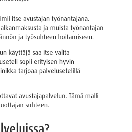
mii itse avustajan työnantajana.
, palkanmaksusta ja muista työnantajan
ädännön ja työsuhteen hoitamiseen.
n käyttäjä saa itse valita
seteli sopii erityisen hyvin
inikka tarjoaa palvelusetelillä
uottavat avustajapalvelun. Tämä malli
tuottajan suhteen.
lveluissa?