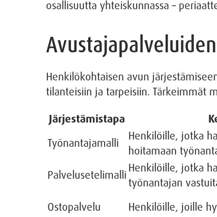
osallisuutta yhteiskunnassa – periaatt
Avustajapalveluiden 
Henkilökohtaisen avun järjestämiseen o
tilanteisiin ja tarpeisiin. Tärkeimmät 
Järjestämistapa
K
Henkilöille, jotka h
Työnantajamalli
hoitamaan työnanta
Henkilöille, jotka 
Palvelusetelimalli
työnantajan vastuit
Ostopalvelu
Henkilöille, joille 