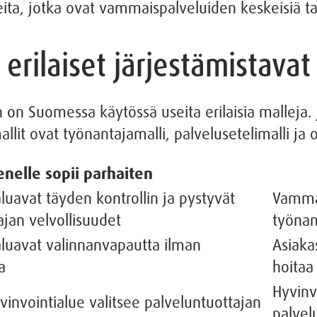
eita, jotka ovat vammaispalveluiden keskeisiä ta
erilaiset järjestämistavat
n Suomessa käytössä useita erilaisia malleja. Jo
mallit ovat työnantajamalli, palvelusetelimalli ja 
enelle sopii parhaiten
aluavat täyden kontrollin ja pystyvät
Vammai
jan velvollisuudet
työnan
haluavat valinnanvapautta ilman
Asiaka
a
hoitaa
Hyvinvo
hyvinvointialue valitsee palveluntuottajan
palvel