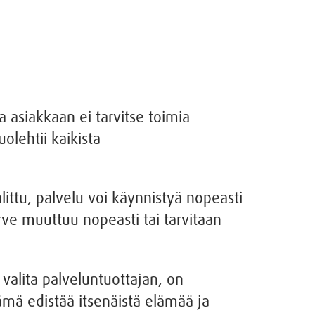
 asiakkaan ei tarvitse toimia
olehtii kaikista
ittu, palvelu voi käynnistyä nopeasti
arve muuttuu nopeasti tai tarvitaan
e valita palveluntuottajan, on
ämä edistää itsenäistä elämää ja