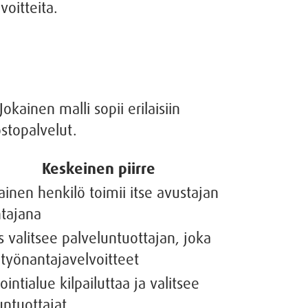
voitteita.
kainen malli sopii erilaisiin
ostopalvelut.
Keskeinen piirre
nen henkilö toimii itse avustajan
tajana
s valitsee palveluntuottajan, joka
 työnantajavelvoitteet
intialue kilpailuttaa ja valitsee
untuottajat