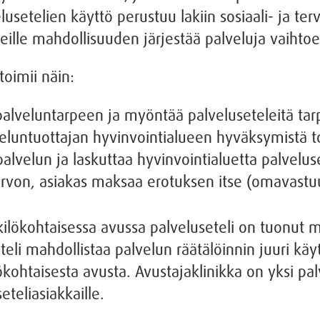
usetelien käyttö perustuu lakiin sosiaali- ja te
ille mahdollisuuden järjestää palveluja vaihtoeh
toimii näin:
 palveluntarpeen ja myöntää palveluseteleitä t
eluntuottajan hyvinvointialueen hyväksymistä to
palvelun ja laskuttaa hyvinvointialuetta palvelus
n arvon, asiakas maksaa erotuksen itse (omavast
kilökohtaisessa avussa palveluseteli on tuonut 
eli mahdollistaa palvelun räätälöinnin juuri käyt
kohtaisesta avusta. Avustajaklinikka on yksi palv
eteliasiakkaille.