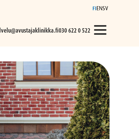
FI
EN
SV
lvelu@avustajaklinikka.fi
030 622 0 522