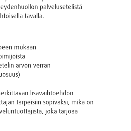
rveydenhuollon palvelusetelistä
toisella tavalla.
arpeen mukaan
imijoista
etelin arvon verran
uuosuus)
merkittävän lisävaihtoehdon
täjän tarpeisiin sopivaksi, mikä on
eluntuottajista, joka tarjoaa