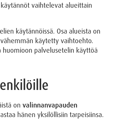
käytännöt vaihtelevat alueittain
elien käytännöissä. Osa alueista on
ielä vähemmän käytetty vaihtoehto.
a huomioon palvelusetelin käyttöä
enkilöille
äistä on
valinnanvapauden
taa hänen yksilöllisiin tarpeisiinsa.