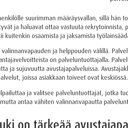
nkilölle suurimman määräysvallan, sillä hän toi
ystyvät ja haluavat ottaa vastuuta rekrytoinnista
atii kuitenkin osaamista ja jaksamista työlainsä
valinnanvapauden ja helppouden välillä. Palvelu
tajavelvoitteista on palveluntuottajalla. Palvelu
tta ja sujuvuutta avustajapalveluissa. Avustajakl
alvelut, joissa asiakkaan toiveet ovat keskiössä.
lpailuttaa ja valitsee palveluntuottajat, jotka t
, mutta antaa vähiten valinnanvapautta palvelun
uki on tärkeää avustajapa