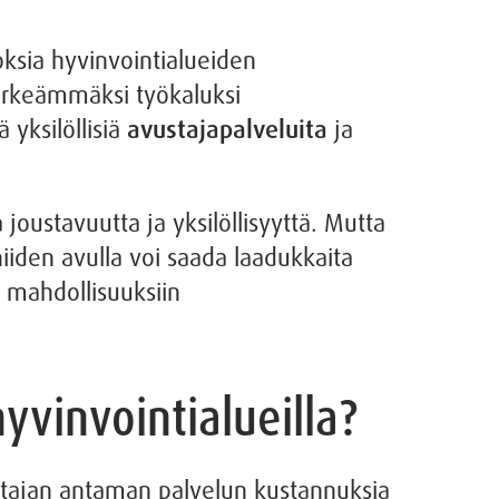
ksia hyvinvointialueiden
ärkeämmäksi työkaluksi
 yksilöllisiä
avustajapalveluita
ja
 joustavuutta ja yksilöllisyyttä. Mutta
niiden avulla voi saada laadukkaita
n mahdollisuuksiin
yvinvointialueilla?
ttajan antaman palvelun kustannuksia