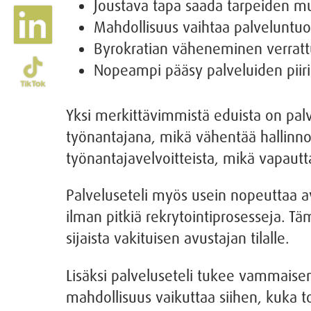
Joustava tapa saada tarpeiden mu
Mahdollisuus vaihtaa palveluntuot
Byrokratian väheneminen verratt
Nopeampi pääsy palveluiden piiri
Yksi merkittävimmistä eduista on palv
työnantajana, mikä vähentää hallinnol
työnantajavelvoitteista, mikä vapau
Palveluseteli myös usein nopeuttaa av
ilman pitkiä rekrytointiprosesseja. Tä
sijaista vakituisen avustajan tilalle.
Lisäksi palveluseteli tukee vammaise
mahdollisuus vaikuttaa siihen, kuka t