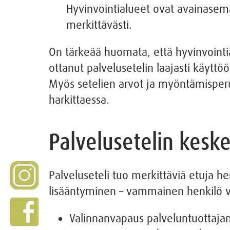
Hyvinvointialueet ovat avainasema
merkittävästi.
On tärkeää huomata, että hyvinvointia
ottanut palvelusetelin laajasti käyttö
Myös setelien arvot ja myöntämisperu
harkittaessa.
Palvelusetelin keske
Palveluseteli tuo merkittäviä etuja h
lisääntyminen – vammainen henkilö voi 
Valinnanvapaus palveluntuottajan