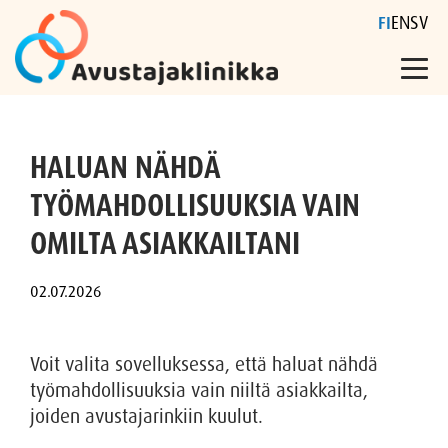
FI
EN
SV
Skip
to
HALUAN NÄHDÄ
content
TYÖMAHDOLLISUUKSIA VAIN
OMILTA ASIAKKAILTANI
Voit valita sovelluksessa, että haluat nähdä
työmahdollisuuksia vain niiltä asiakkailta,
joiden avustajarinkiin kuulut.