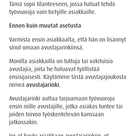
Tämä sopii tilanteeseen, jossa haluat tehdä
työvuoroja vain tietyille asiakkaille.
Ennen kuin muutat asetusta
Varmista ensin asiakkaalta, että hän on lisännyt
sinut omaan avustajarinkiinsä.
Monilla asiakkailla on tuttuja tai vakituisia
avustajia, joita he haluavat työllistää
ensisijaisesti. Käytämme tästä avustajajoukosta
nimeä
avustajarinki
.
Avustajarinki auttaa tarjoamaan työvuoroja
ensin niille avustajille, jotka asiakas tuntee tai
joiden toivoo työskentelevän kanssaan
jatkossakin.
Jos et kuulu asiakkaan avustajarinkiin, et