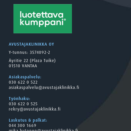
AVUSTAJAKLINIKKA OY
Y-tunnus: 3574092-2
Äyritie 22 (Plaza Tuike)
01510 VANTAA
Asiakaspalvelu:
030 622 0 522
asiakaspalvelu@avustajaklinikka.fi
Työnhaku:
030 622 0 525
rekry@avustajaklinikka.fi
Laskutus & palkat:
044 300 1669
mika.hytonen@avustajaklinikka.fi