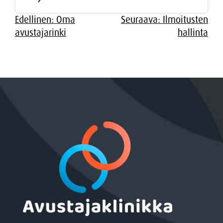
Artikkelien
Edellinen:
Oma
Seuraava:
Ilmoitusten
avustajarinki
hallinta
selaus