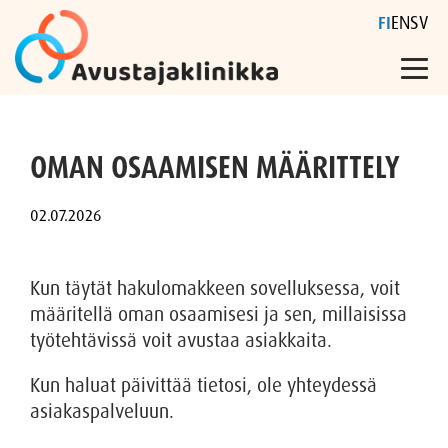
FI
EN
SV
Skip
to
OMAN OSAAMISEN MÄÄRITTELY
content
Kun täytät hakulomakkeen sovelluksessa, voit
määritellä oman osaamisesi ja sen, millaisissa
työtehtävissä voit avustaa asiakkaita.
Kun haluat päivittää tietosi, ole yhteydessä
asiakaspalveluun.