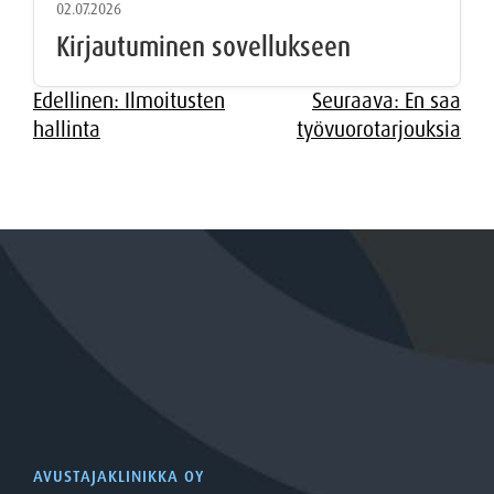
02.07.2026
Kirjautuminen sovellukseen
Artikkelien
Edellinen:
Ilmoitusten
Seuraava:
En saa
hallinta
työvuorotarjouksia
selaus
AVUSTAJAKLINIKKA OY