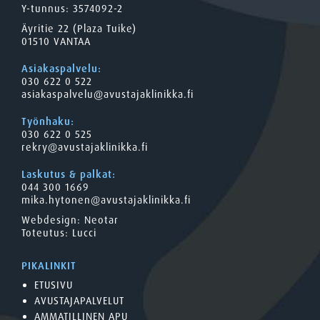
Y-tunnus: 3574092-2
Äyritie 22 (Plaza Tuike)
01510 VANTAA
Asiakaspalvelu:
030 622 0 522
asiakaspalvelu@avustajaklinikka.fi
Työnhaku:
030 622 0 525
rekry@avustajaklinikka.fi
Laskutus & palkat:
044 300 1669
mika.hytonen@avustajaklinikka.fi
Webdesign:
Neotar
Toteutus:
Lucci
PIKALINKIT
ETUSIVU
AVUSTAJAPALVELUT
AMMATILLINEN APU