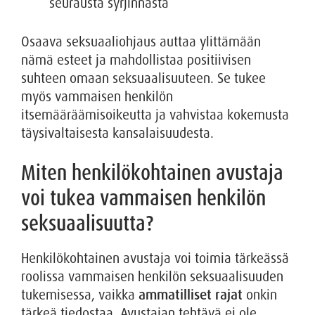
seurausta syrjinnästä
Osaava seksuaaliohjaus auttaa ylittämään
nämä esteet ja mahdollistaa positiivisen
suhteen omaan seksuaalisuuteen. Se tukee
myös vammaisen henkilön
itsemääräämisoikeutta ja vahvistaa kokemusta
täysivaltaisesta kansalaisuudesta.
Miten henkilökohtainen avustaja
voi tukea vammaisen henkilön
seksuaalisuutta?
Henkilökohtainen avustaja voi toimia tärkeässä
roolissa vammaisen henkilön seksuaalisuuden
tukemisessa, vaikka
ammatilliset rajat
onkin
tärkeä tiedostaa. Avustajan tehtävä ei ole