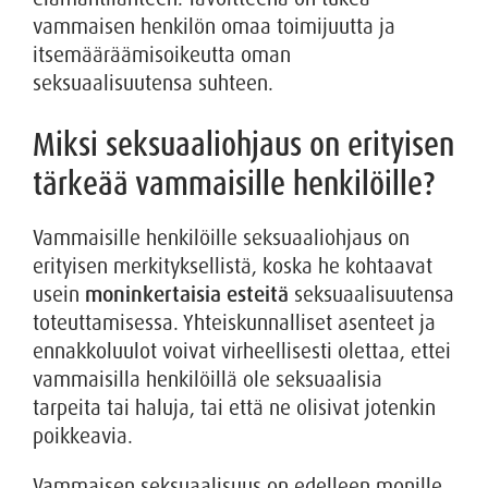
vammaisen henkilön omaa toimijuutta ja
itsemääräämisoikeutta oman
seksuaalisuutensa suhteen.
Miksi seksuaaliohjaus on erityisen
tärkeää vammaisille henkilöille?
Vammaisille henkilöille seksuaaliohjaus on
erityisen merkityksellistä, koska he kohtaavat
usein
moninkertaisia esteitä
seksuaalisuutensa
toteuttamisessa. Yhteiskunnalliset asenteet ja
ennakkoluulot voivat virheellisesti olettaa, ettei
vammaisilla henkilöillä ole seksuaalisia
tarpeita tai haluja, tai että ne olisivat jotenkin
poikkeavia.
Vammaisen seksuaalisuus on edelleen monille