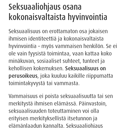
Seksuaaliohjaus osana
kokonaisvaltaista hyvinvointia
Seksuaalisuus on erottamaton osa jokaisen
ihmisen identiteettiä ja kokonaisvaltaista
hyvinvointia – myös vammaisen henkilön. Se ei
ole vain fyysistä toimintaa, vaan kattaa koko
minäkuvan, sosiaaliset suhteet, tunteet ja
kehollisen kokemuksen.
Seksuaalisuus on
perusoikeus
, joka kuuluu kaikille riippumatta
toimintakyvystä tai vammasta.
Vammaisuus ei poista seksuaalisuutta tai sen
merkitystä ihmisen elämässä. Päinvastoin,
seksuaalisuuden toteuttaminen voi olla
erityisen merkityksellistä itsetunnon ja
elämänlaadun kannalta. Seksuaaliohjaus