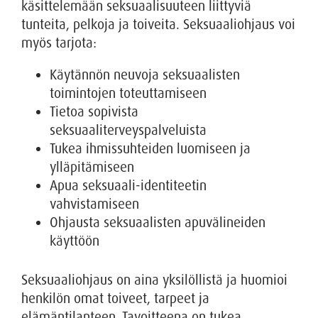
käsittelemään seksuaalisuuteen liittyviä
tunteita, pelkoja ja toiveita. Seksuaaliohjaus voi
myös tarjota:
Käytännön neuvoja seksuaalisten
toimintojen toteuttamiseen
Tietoa sopivista
seksuaaliterveyspalveluista
Tukea ihmissuhteiden luomiseen ja
ylläpitämiseen
Apua seksuaali-identiteetin
vahvistamiseen
Ohjausta seksuaalisten apuvälineiden
käyttöön
Seksuaaliohjaus on aina yksilöllistä ja huomioi
henkilön omat toiveet, tarpeet ja
elämäntilanteen. Tavoitteena on tukea