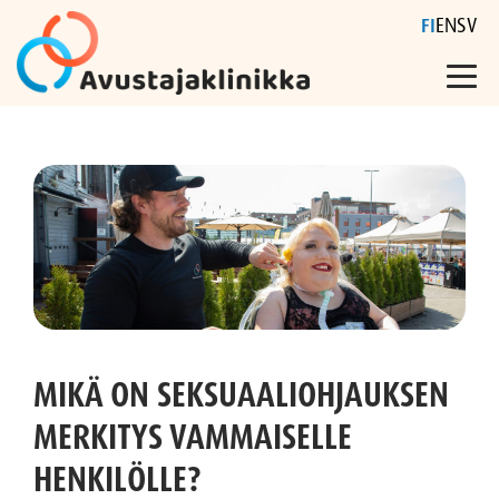
FI
EN
SV
Skip
to
content
MIKÄ ON SEKSUAALIOHJAUKSEN
MERKITYS VAMMAISELLE
HENKILÖLLE?