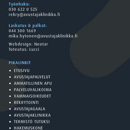
Työnhaku:
030 622 0 525
rekry@avustajaklinikka.fi
Laskutus & palkat:
044 300 1669
mika.hytonen@avustajaklinikka.fi
Webdesign:
Neotar
Toteutus:
Lucci
PIKALINKIT
ETUSIVU
AVUSTAJAPALVELUT
AMMATILLINEN APU
PALVELUVALIKOIMA
VAMMAISOIKEUDET
REKRYTOINTI
AVUSTAJAGAALA
AVUSTAJAKLINIKKA
TERMISTÖ TUTUKSI
HAKEMUSKONE