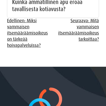
Kuinka ammatillinen apu eroaa
tavallisesta kotiavusta?
Artikkelien
Edellinen:
Miksi
Seuraava:
Mitä
vammaisen
vammaisen
selaus
itsemääräämisoikeus
itsemääräämisoikeus
on tärkeää
tarkoittaa?
hoivapalveluissa?