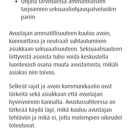
Ohjata tarvittaessa ammattilaisten
tarjoamien seksuaaliohjauspalveluiden
pariin
Avustajan ammatillisuuteen kuuluu avoin,
kunnioittava ja neutraali suhtautuminen
asiakkaan seksuaalisuuteen. Seksuaalisuuteen
liittyvistä asioista tulisi voida keskustella
luontevasti osana muuta avustamista, mikäli
asiakas niin toivoo.
Selkeät rajat ja avoin kommunikaatio ovat
tärkeitä sekä asiakkaan että avustajan
hyvinvoinnin kannalta. Avustussuhteessa on
tärkeää käydä läpi, mikä kuuluu avustajan
tehtäviin ja mikä ei, jotta molempien oikeudet
toteutuvat.