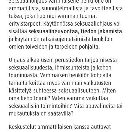
Seksuaaliohjaus vammaiselle henkilölle on
ammatillista, suunnitelmallista ja tavoitteellista
tukea, joka huomioi vamman tuomat
erityistarpeet. Käytännössä seksuaaliohjaus voi
sisältää
seksuaalineuvontaa, tiedon jakamista
ja käytännön ratkaisujen etsimistä henkilön
omien toiveiden ja tarpeiden pohjalta.
Ohjaus alkaa usein perustiedon tarjoamisesta
seksuaalisuudesta, ihmissuhteista ja kehon
toiminnasta. Vammaisen henkilön kohdalla
tämä tarkoittaa myös vamman vaikutusten
käsittelyä suhteessa seksuaalisuuteen. Miten
oma keho toimii? Miten vamma vaikuttaa
seksuaalisiin toimintoihin? Mitä apuvälineitä tai
mukautuksia on saatavilla?
Keskustelut ammattilaisen kanssa auttavat