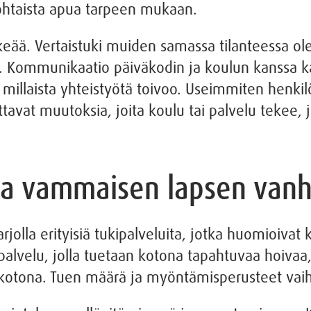
kohtaista apua tarpeen mukaan.
keää. Vertaistuki muiden samassa tilanteessa o
. Kommunikaatio päiväkodin ja koulun kanssa ka
ä, millaista yhteistyötä toivoo. Useimmiten hen
ittavat muutoksia, joita koulu tai palvelu tekee
lla vammaisen lapsen van
olla erityisiä tukipalveluita, jotka huomioiva
palvelu, jolla tuetaan kotona tapahtuvaa hoivaa,
 kotona. Tuen määrä ja myöntämisperusteet vaiht