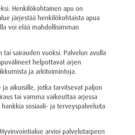
eksi. Henkilökohtainen apu on
alue järjestää henkilökohtaista apua
ulla voi elää mahdollisimman
n tai sairauden vuoksi. Palvelun avulla
apuvälineet helpottavat arjen
ikkumista ja arkitoimintoja.
a aikuisille, jotka tarvitsevat paljon
airaus tai vamma vaikeuttaa arjessa
hankkia sosiaali- ja terveyspalveluita
yvinvointialue arvioi palvelutarpeen