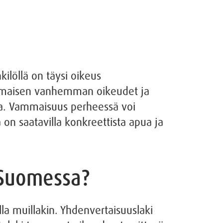
löllä on täysi oikeus
mmaisen vanhemman oikeudet ja
ssa. Vammaisuus perheessä voi
on saatavilla konkreettista apua ja
 Suomessa?
 muillakin. Yhdenvertaisuuslaki