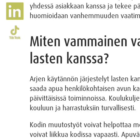
yhdessä asiakkaan kanssa ja tekee pää
huomioidaan vanhemmuuden vaatimat t
Miten vammainen van
lasten kanssa?
Arjen käytännön järjestelyt lasten ka
saada apua henkilökohtaisen avun kaut
päivittäisissä toiminnoissa. Koulukul
kouluun ja harrastuksiin turvallisesti.
Kodin muutostyöt voivat helpottaa me
voivat liikkua kodissa vapaasti. Apu