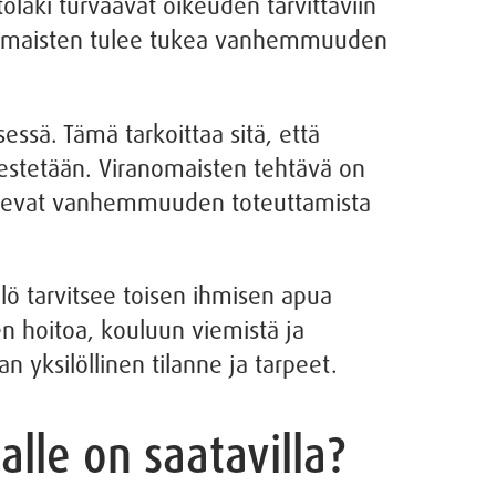
olaki turvaavat oikeuden tarvittaviin
ranomaisten tulee tukea vanhemmuuden
sä. Tämä tarkoittaa sitä, että
jestetään. Viranomaisten tehtävä on
 tukevat vanhemmuuden toteuttamista
 tarvitsee toisen ihmisen apua
n hoitoa, kouluun viemistä ja
n yksilöllinen tilanne ja tarpeet.
lle on saatavilla?