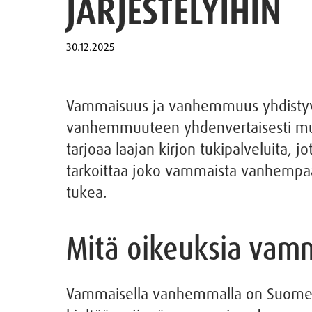
JÄRJESTELYIHIN
Vammaisuus ja vanhemmuus yhdistyvät
vanhemmuuteen yhdenvertaisesti mu
tarjoaa laajan kirjon tukipalveluita,
tarkoittaa joko vammaista vanhempaa 
tukea.
Mitä oikeuksia vam
Vammaisella vanhemmalla on Suomess