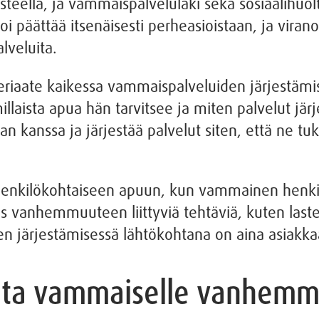
eella, ja vammaispalvelulaki sekä sosiaalihuolt
oi päättää itsenäisesti perheasioistaan, ja vi
lveluita.
iaate kaikessa vammaispalveluiden järjestämises
laista apua hän tarvitsee ja miten palvelut jär
aan kanssa ja järjestää palvelut siten, että ne
enkilökohtaiseen apuun, kun vammainen henkilö
 vanhemmuuteen liittyviä tehtäviä, kuten laste
den järjestämisessä lähtökohtana on aina asiakkaa
luita vammaiselle vanhemma