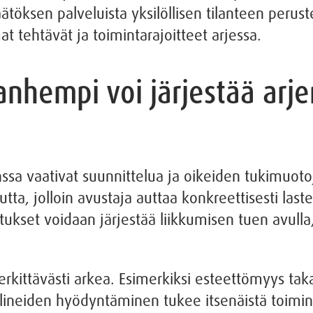
töksen palveluista yksilöllisen tilanteen peruste
ehtävät ja toimintarajoitteet arjessa.
hempi voi järjestää arje
nssa vaativat suunnittelua ja oikeiden tukimuoto
ta, jolloin avustaja auttaa konkreettisesti las
jetukset voidaan järjestää liikkumisen tuen avull
rkittävästi arkea. Esimerkiksi esteettömyys tak
välineiden hyödyntäminen tukee itsenäistä toim