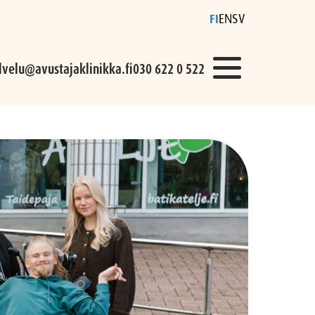
FI
EN
SV
lvelu@avustajaklinikka.fi
030 622 0 522