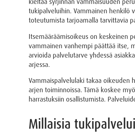
kieltää syrjinnän vammaisuuden perust
tukipalveluihin. Vammainen henkilö v
toteutumista tarjoamalla tarvittavia pa
Itsemääräämisoikeus on keskeinen per
vammainen vanhempi päättää itse, mil
arvioida palvelutarve yhdessä asiakk
arjessa.
Vammaispalvelulaki takaa oikeuden h
arjen toiminnoissa. Tämä koskee myös
harrastuksiin osallistumista. Palvelui
Millaisia tukipalve