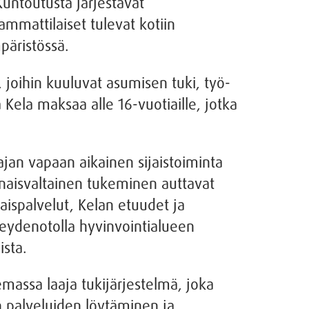
untoutusta järjestävät
ammattilaiset tulevat kotiin
päristössä.
 joihin kuuluvat asumisen tuki, työ-
ela maksaa alle 16-vuotiaille, jotka
an vapaan aikainen sijaistoiminta
onaisvaltainen tukeminen auttavat
aispalvelut, Kelan etuudet ja
teydenotolla hyvinvointialueen
ista.
assa laaja tukijärjestelmä, joka
 palveluiden löytäminen ja