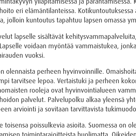
mintakyvyn ylläpitämisessä ja parantamisessa. K
nhoito eri elämäntilanteissa. Kotikuntoutuksessa 
sa, jolloin kuntoutus tapahtuu lapsen omassa ym
velut lapselle sisältävät kehitysvammapalveluita,
 Lapselle voidaan myöntää vammaistukea, jonka K
airauden vuoksi.
olennaista perheen hyvinvoinnille. Omaishoitaj
pi tarvitsee lepoa. Vertaistuki ja perheen kok
iranomaisten rooleja ovat hyvinvointialueen vamm
nhoidon palvelut. Palvelupolku alkaa yleensä yh
een arviointi ja sovitaan tarvittavista tukimuodo
oisensa poissulkevia asioita. Suomessa on olem
isen toimintarajoitteista huolimatta. Oikeiden