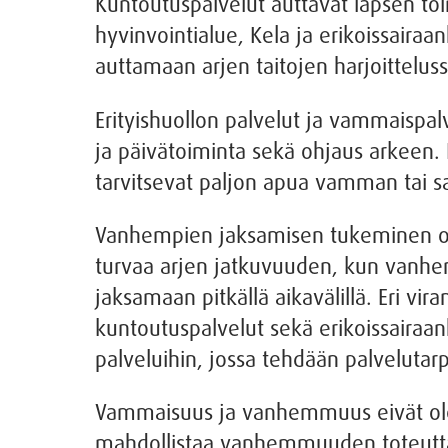
Kuntoutuspalvelut auttavat lapsen toi
hyvinvointialue, Kela ja erikoissairaa
auttamaan arjen taitojen harjoittelus
Erityishuollon palvelut ja vammaispal
ja päivätoiminta sekä ohjaus arkeen.
tarvitsevat paljon apua vamman tai s
Vanhempien jaksamisen tukeminen on 
turvaa arjen jatkuvuuden, kun vanhem
jaksamaan pitkällä aikavälillä. Eri v
kuntoutuspalvelut sekä erikoissairaa
palveluihin, jossa tehdään palvelutarp
Vammaisuus ja vanhemmuus eivät ole t
mahdollistaa vanhemmuuden toteuttam