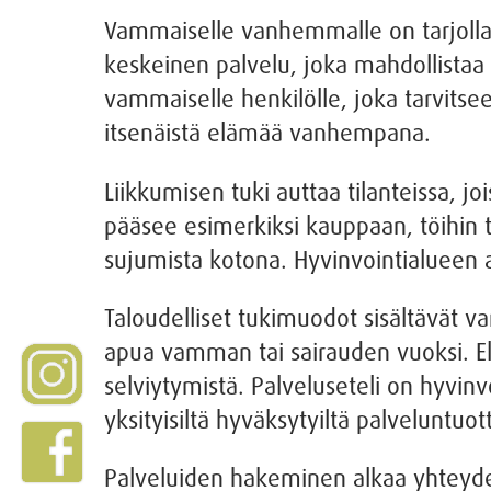
Vammaiselle vanhemmalle on tarjolla 
keskeinen palvelu, joka mahdollistaa 
vammaiselle henkilölle, joka tarvitse
itsenäistä elämää vanhempana.
Liikkumisen tuki auttaa tilanteissa, j
pääsee esimerkiksi kauppaan, töihin t
sujumista kotona. Hyvinvointialueen ap
Taloudelliset tukimuodot sisältävät va
apua vamman tai sairauden vuoksi. Elä
selviytymistä. Palveluseteli on hyvin
yksityisiltä hyväksytyiltä palveluntuott
Palveluiden hakeminen alkaa yhteyden