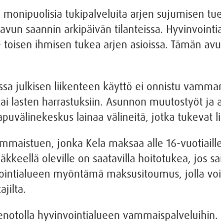
monipuolisia tukipalveluita arjen sujumisen tu
avun saannin arkipäivän tilanteissa. Hyvinvointi
e toisen ihmisen tukea arjen asioissa. Tämän av
oissa julkisen liikenteen käyttö ei onnistu vamma
ai lasten harrastuksiin. Asunnon muutostyöt ja 
uvälinekeskus lainaa välineitä, jotka tukevat li
mmaistuen, jonka Kela maksaa alle 16-vuotiaille j
kkeellä oleville on saatavilla hoitotukea, jos s
vointialueen myöntämä maksusitoumus, jolla voi 
ajilta.
otolla hyvinvointialueen vammaispalveluihin. H