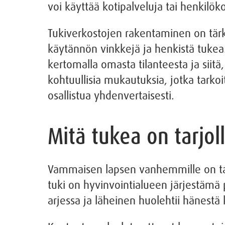
voi käyttää kotipalveluja tai henkilö
Tukiverkostojen rakentaminen on tär
käytännön vinkkejä ja henkistä tukea
kertomalla omasta tilanteesta ja siit
kohtuullisia mukautuksia, jotka tarko
osallistua yhdenvertaisesti.
Mitä tukea on tarjo
Vammaisen lapsen vanhemmille on tarj
tuki on hyvinvointialueen järjestämä 
arjessa ja läheinen huolehtii hänestä