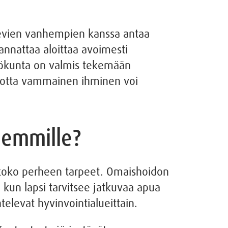
levien vanhempien kanssa antaa
nnattaa aloittaa avoimesti
kilökunta on valmis tekemään
, jotta vammainen ihminen voi
hemmille?
t koko perheen tarpeet. Omaishoidon
 kun lapsi tarvitsee jatkuvaa apua
elevat hyvinvointialueittain.