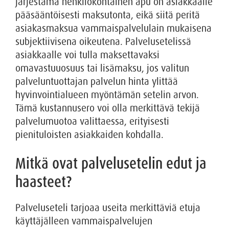
järjestämä henkilökohtainen apu on asiakkaalle
pääsääntöisesti maksutonta, eikä siitä peritä
asiakasmaksua vammaispalvelulain mukaisena
subjektiivisena oikeutena. Palvelusetelissä
asiakkaalle voi tulla maksettavaksi
omavastuuosuus tai lisämaksu, jos valitun
palveluntuottajan palvelun hinta ylittää
hyvinvointialueen myöntämän setelin arvon.
Tämä kustannusero voi olla merkittävä tekijä
palvelumuotoa valittaessa, erityisesti
pienituloisten asiakkaiden kohdalla.
Mitkä ovat palvelusetelin edut ja
haasteet?
Palveluseteli tarjoaa useita merkittäviä etuja
käyttäjälleen vammaispalvelujen