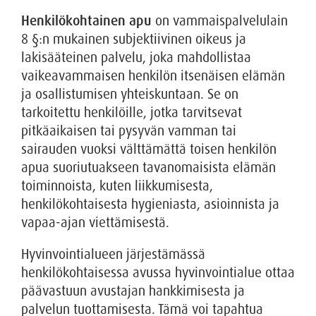
Henkilökohtainen apu
on vammaispalvelulain
8 §:n mukainen subjektiivinen oikeus ja
lakisääteinen palvelu, joka mahdollistaa
vaikeavammaisen henkilön itsenäisen elämän
ja osallistumisen yhteiskuntaan. Se on
tarkoitettu henkilöille, jotka tarvitsevat
pitkäaikaisen tai pysyvän vamman tai
sairauden vuoksi välttämättä toisen henkilön
apua suoriutuakseen tavanomaisista elämän
toiminnoista, kuten liikkumisesta,
henkilökohtaisesta hygieniasta, asioinnista ja
vapaa-ajan viettämisestä.
Hyvinvointialueen järjestämässä
henkilökohtaisessa avussa hyvinvointialue ottaa
päävastuun avustajan hankkimisesta ja
palvelun tuottamisesta. Tämä voi tapahtua