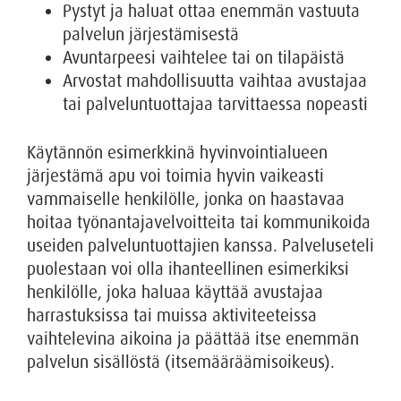
Pystyt ja haluat ottaa enemmän vastuuta
palvelun järjestämisestä
Avuntarpeesi vaihtelee tai on tilapäistä
Arvostat mahdollisuutta vaihtaa avustajaa
tai palveluntuottajaa tarvittaessa nopeasti
Käytännön esimerkkinä hyvinvointialueen
järjestämä apu voi toimia hyvin vaikeasti
vammaiselle henkilölle, jonka on haastavaa
hoitaa työnantajavelvoitteita tai kommunikoida
useiden palveluntuottajien kanssa. Palveluseteli
puolestaan voi olla ihanteellinen esimerkiksi
henkilölle, joka haluaa käyttää avustajaa
harrastuksissa tai muissa aktiviteeteissa
vaihtelevina aikoina ja päättää itse enemmän
palvelun sisällöstä (itsemääräämisoikeus).