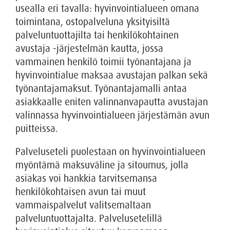
usealla eri tavalla: hyvinvointialueen omana
toimintana, ostopalveluna yksityisiltä
palveluntuottajilta tai henkilökohtainen
avustaja -järjestelmän kautta, jossa
vammainen henkilö toimii työnantajana ja
hyvinvointialue maksaa avustajan palkan sekä
työnantajamaksut. Työnantajamalli antaa
asiakkaalle eniten valinnanvapautta avustajan
valinnassa hyvinvointialueen järjestämän avun
puitteissa.
Palveluseteli puolestaan on hyvinvointialueen
myöntämä maksuväline ja sitoumus, jolla
asiakas voi hankkia tarvitsemansa
henkilökohtaisen avun tai muut
vammaispalvelut valitsemaltaan
palveluntuottajalta. Palvelusetelillä