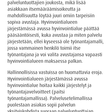
palveluntuottajien joukosta, mikä lisää
asiakkaan itsemääräämisoikeutta ja
mahdollisuutta löytää juuri omiin tarpeisiin
sopiva avustaja. Hyvinvointialueen
järjestämässä avussa hyvinvointialue päättää
pääsääntöisesti, kuka avustaa ja miten palvelu
järjestetään, ellei kyseessä ole työnantajamalli,
jossa vammainen henkilö toimii itse
työnantajana ja voi valita avustajansa vapaasti
hyvinvointialueen maksaessa palkan.
Hallinnollisissa vastuissa on huomattavia eroja.
Hyvinvointialueen järjestämässä avussa
hyvinvointialue hoitaa kaikki järjestelyt ja
työnantajavelvoitteet (paitsi
työnantajamallissa). Palvelusetelimallissa
puolestaan asiakas sopii palvelun
yksityiskohdista suoraan palveluntuottajan