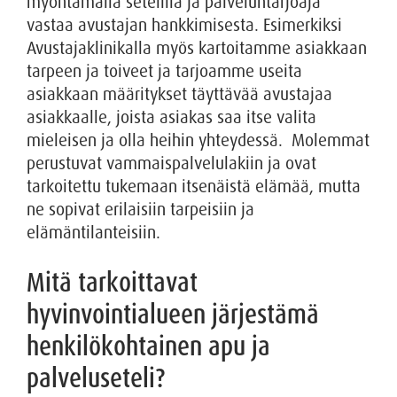
myöntämällä setelillä ja palveluntarjoaja
vastaa avustajan hankkimisesta. Esimerkiksi
Avustajaklinikalla myös kartoitamme asiakkaan
tarpeen ja toiveet ja tarjoamme useita
asiakkaan määritykset täyttävää avustajaa
asiakkaalle, joista asiakas saa itse valita
mieleisen ja olla heihin yhteydessä. Molemmat
perustuvat vammaispalvelulakiin ja ovat
tarkoitettu tukemaan itsenäistä elämää, mutta
ne sopivat erilaisiin tarpeisiin ja
elämäntilanteisiin.
Mitä tarkoittavat
hyvinvointialueen järjestämä
henkilökohtainen apu ja
palveluseteli?