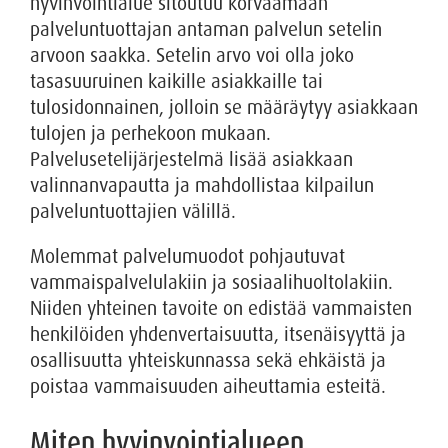
hyvinvointialue sitoutuu korvaamaan
palveluntuottajan antaman palvelun setelin
arvoon saakka. Setelin arvo voi olla joko
tasasuuruinen kaikille asiakkaille tai
tulosidonnainen, jolloin se määräytyy asiakkaan
tulojen ja perhekoon mukaan.
Palvelusetelijärjestelmä lisää asiakkaan
valinnanvapautta ja mahdollistaa kilpailun
palveluntuottajien välillä.
Molemmat palvelumuodot pohjautuvat
vammaispalvelulakiin ja sosiaalihuoltolakiin.
Niiden yhteinen tavoite on edistää vammaisten
henkilöiden yhdenvertaisuutta, itsenäisyyttä ja
osallisuutta yhteiskunnassa sekä ehkäistä ja
poistaa vammaisuuden aiheuttamia esteitä.
Miten hyvinvointialueen