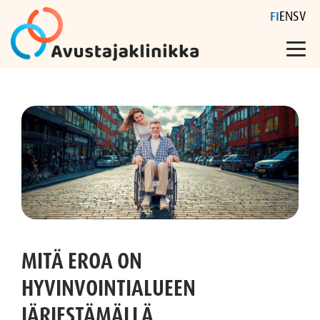
FI
EN
SV
Skip
to
content
MITÄ EROA ON
HYVINVOINTIALUEEN
JÄRJESTÄMÄLLÄ