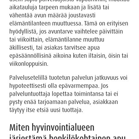
aikatauluja tarpeen mukaan ja lisätä tai
vähentää avun määrää joustavasti
elämäntilanteen muuttuessa. Tämä on erityisen
hyödyllistä, jos avuntarve vaihtelee päivittäin
tai viikoittain, elämäntilanne muuttuu
äkillisesti, tai asiakas tarvitsee apua
epäsäännöllisinä aikoina kuten iltaisin, öisin tai
viikonloppuisin.
Palvelusetelillä tuotetun palvelun jatkuvuus voi
hypoteettisesti olla epävarmempaa. Jos
palveluntuottaja lopettaa toimintansa tai ei
pysty enää tarjoamaan palvelua, asiakkaan
täytyy itse etsiä uusi tuottaja.
Miten hyvinvointialueen
järjestämä henkilökohtainen apu