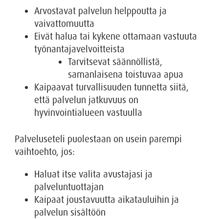
Arvostavat palvelun helppoutta ja
vaivattomuutta
Eivät halua tai kykene ottamaan vastuuta
työnantajavelvoitteista
Tarvitsevat säännöllistä,
samanlaisena toistuvaa apua
Kaipaavat turvallisuuden tunnetta siitä,
että palvelun jatkuvuus on
hyvinvointialueen vastuulla
Palveluseteli puolestaan on usein parempi
vaihtoehto, jos:
Haluat itse valita avustajasi ja
palveluntuottajan
Kaipaat joustavuutta aikatauluihin ja
palvelun sisältöön