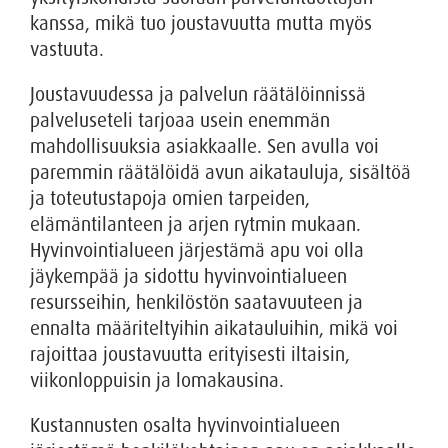
kanssa, mikä tuo joustavuutta mutta myös
vastuuta.
Joustavuudessa ja palvelun räätälöinnissä
palveluseteli tarjoaa usein enemmän
mahdollisuuksia asiakkaalle. Sen avulla voi
paremmin räätälöidä avun aikatauluja, sisältöä
ja toteutustapoja omien tarpeiden,
elämäntilanteen ja arjen rytmin mukaan.
Hyvinvointialueen järjestämä apu voi olla
jäykempää ja sidottu hyvinvointialueen
resursseihin, henkilöstön saatavuuteen ja
ennalta määriteltyihin aikatauluihin, mikä voi
rajoittaa joustavuutta erityisesti iltaisin,
viikonloppuisin ja lomakausina.
Kustannusten osalta hyvinvointialueen