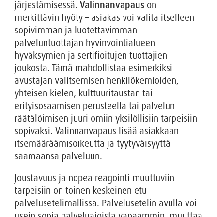
järjestämisessä.
Valinnanvapaus
on
merkittävin hyöty – asiakas voi valita itselleen
sopivimman ja luotettavimman
palveluntuottajan hyvinvointialueen
hyväksymien ja sertifioitujen tuottajien
joukosta. Tämä mahdollistaa esimerkiksi
avustajan valitsemisen henkilökemioiden,
yhteisen kielen, kulttuuritaustan tai
erityisosaamisen perusteella tai palvelun
räätälöimisen juuri omiin yksilöllisiin tarpeisiin
sopivaksi. Valinnanvapaus lisää asiakkaan
itsemääräämisoikeutta ja tyytyväisyyttä
saamaansa palveluun.
Joustavuus ja nopea reagointi muuttuviin
tarpeisiin on toinen keskeinen etu
palvelusetelimallissa. Palvelusetelin avulla voi
usein sopia palveluajoista vapaammin, muuttaa