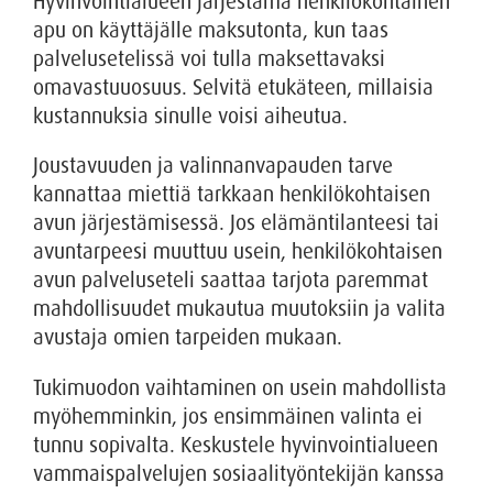
Hyvinvointialueen järjestämä henkilökohtainen
apu on käyttäjälle maksutonta, kun taas
palvelusetelissä voi tulla maksettavaksi
omavastuuosuus. Selvitä etukäteen, millaisia
kustannuksia sinulle voisi aiheutua.
Joustavuuden ja valinnanvapauden tarve
kannattaa miettiä tarkkaan henkilökohtaisen
avun järjestämisessä. Jos elämäntilanteesi tai
avuntarpeesi muuttuu usein, henkilökohtaisen
avun palveluseteli saattaa tarjota paremmat
mahdollisuudet mukautua muutoksiin ja valita
avustaja omien tarpeiden mukaan.
Tukimuodon vaihtaminen on usein mahdollista
myöhemminkin, jos ensimmäinen valinta ei
tunnu sopivalta. Keskustele hyvinvointialueen
vammaispalvelujen sosiaalityöntekijän kanssa