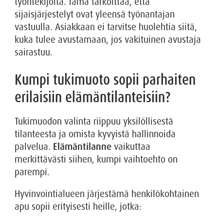
työntekijöitä. Tämä tarkoittaa, että
sijaisjärjestelyt ovat yleensä työnantajan
vastuulla. Asiakkaan ei tarvitse huolehtia siitä,
kuka tulee avustamaan, jos vakituinen avustaja
sairastuu.
Kumpi tukimuoto sopii parhaiten
erilaisiin elämäntilanteisiin?
Tukimuodon valinta riippuu yksilöllisestä
tilanteesta ja omista kyvyistä hallinnoida
palvelua.
Elämäntilanne
vaikuttaa
merkittävästi siihen, kumpi vaihtoehto on
parempi.
Hyvinvointialueen järjestämä henkilökohtainen
apu sopii erityisesti heille, jotka: