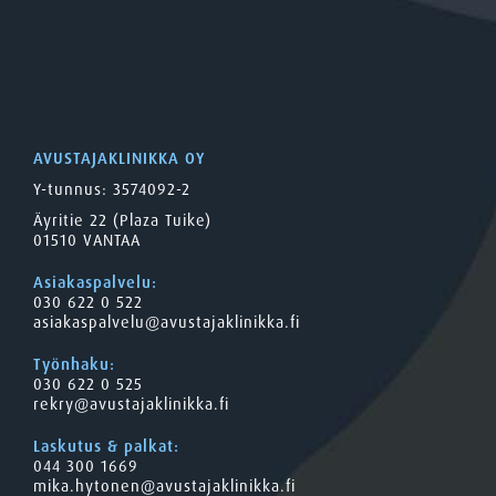
AVUSTAJAKLINIKKA OY
Y-tunnus: 3574092-2
Äyritie 22 (Plaza Tuike)
01510 VANTAA
Asiakaspalvelu:
030 622 0 522
asiakaspalvelu@avustajaklinikka.fi
Työnhaku:
030 622 0 525
rekry@avustajaklinikka.fi
Laskutus & palkat:
044 300 1669
mika.hytonen@avustajaklinikka.fi