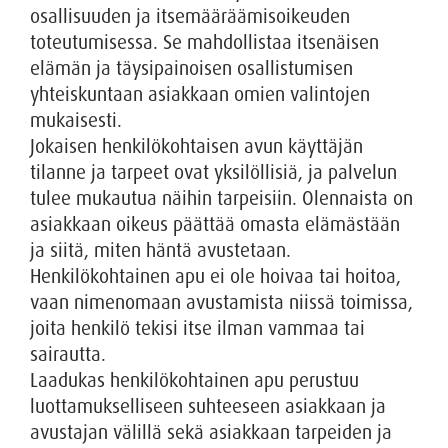
osallisuuden ja itsemääräämisoikeuden
toteutumisessa. Se mahdollistaa itsenäisen
elämän ja täysipainoisen osallistumisen
yhteiskuntaan asiakkaan omien valintojen
mukaisesti.
Jokaisen henkilökohtaisen avun käyttäjän
tilanne ja tarpeet ovat yksilöllisiä, ja palvelun
tulee mukautua näihin tarpeisiin. Olennaista on
asiakkaan oikeus päättää omasta elämästään
ja siitä, miten häntä avustetaan.
Henkilökohtainen apu ei ole hoivaa tai hoitoa,
vaan nimenomaan avustamista niissä toimissa,
joita henkilö tekisi itse ilman vammaa tai
sairautta.
Laadukas henkilökohtainen apu perustuu
luottamukselliseen suhteeseen asiakkaan ja
avustajan välillä sekä asiakkaan tarpeiden ja