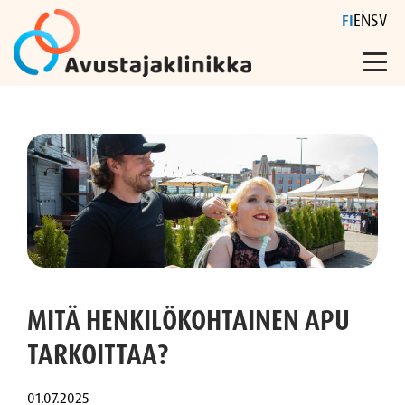
FI
EN
SV
Skip
to
content
MITÄ HENKILÖKOHTAINEN APU
TARKOITTAA?