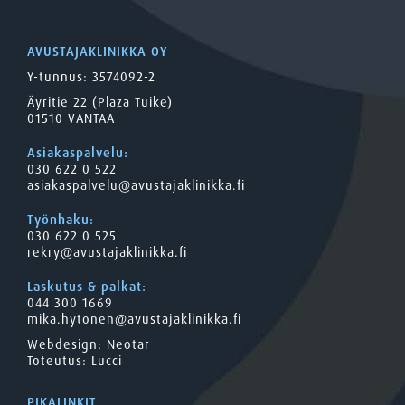
AVUSTAJAKLINIKKA OY
Y-tunnus: 3574092-2
Äyritie 22 (Plaza Tuike)
01510 VANTAA
Asiakaspalvelu:
030 622 0 522
asiakaspalvelu@avustajaklinikka.fi
Työnhaku:
030 622 0 525
rekry@avustajaklinikka.fi
Laskutus & palkat:
044 300 1669
mika.hytonen@avustajaklinikka.fi
Webdesign:
Neotar
Toteutus:
Lucci
PIKALINKIT