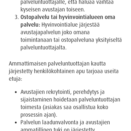
palveluntuottajalle, että haluaa vaihtaa
kyseisen avustajan toiseen.
Ostopalvelu tai hyvinvointialueen oma
palvelu:
Hyvinvointialue järjestää
avustajapalvelun joko omana
toimintanaan tai ostopalveluna yksityiseltä
palveluntuottajalta.
Ammattimaisen palveluntuottajan kautta
järjestetty henkilökohtainen apu tarjoaa useita
etuja:
Avustajien rekrytointi, perehdytys ja
sijaistaminen hoidetaan palveluntuottajan
toimesta (asiakas saa osallistua koko
prosessin ajan).
Palvelun laadunvalvonta ja avustajien
ammatillinen tuki on järjestetty