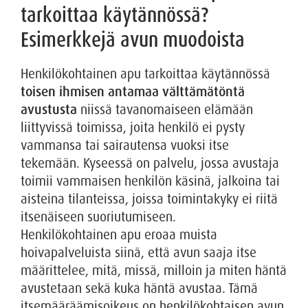
tarkoittaa käytännössä?
Esimerkkejä avun muodoista
Henkilökohtainen apu tarkoittaa käytännössä
toisen ihmisen antamaa välttämätöntä
avustusta
niissä tavanomaiseen elämään
liittyvissä toimissa, joita henkilö ei pysty
vammansa tai sairautensa vuoksi itse
tekemään. Kyseessä on palvelu, jossa avustaja
toimii vammaisen henkilön käsinä, jalkoina tai
aisteina tilanteissa, joissa toimintakyky ei riitä
itsenäiseen suoriutumiseen.
Henkilökohtainen apu eroaa muista
hoivapalveluista siinä, että avun saaja itse
määrittelee, mitä, missä, milloin ja miten häntä
avustetaan sekä kuka häntä avustaa. Tämä
itsemääräämisoikeus on henkilökohtaisen avun