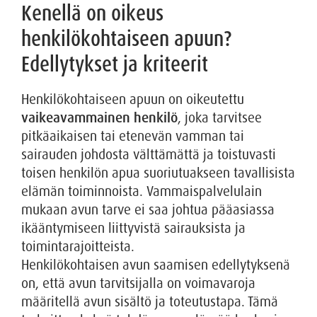
Kenellä on oikeus
henkilökohtaiseen apuun?
Edellytykset ja kriteerit
Henkilökohtaiseen apuun on oikeutettu
vaikeavammainen henkilö
, joka tarvitsee
pitkäaikaisen tai etenevän vamman tai
sairauden johdosta välttämättä ja toistuvasti
toisen henkilön apua suoriutuakseen tavallisista
elämän toiminnoista. Vammaispalvelulain
mukaan avun tarve ei saa johtua pääasiassa
ikääntymiseen liittyvistä sairauksista ja
toimintarajoitteista.
Henkilökohtaisen avun saamisen edellytyksenä
on, että avun tarvitsijalla on voimavaroja
määritellä avun sisältö ja toteutustapa. Tämä