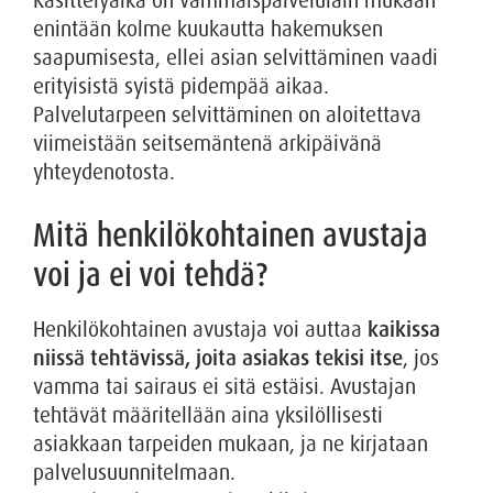
Käsittelyaika on vammaispalvelulain mukaan
enintään kolme kuukautta hakemuksen
saapumisesta, ellei asian selvittäminen vaadi
erityisistä syistä pidempää aikaa.
Palvelutarpeen selvittäminen on aloitettava
viimeistään seitsemäntenä arkipäivänä
yhteydenotosta.
Mitä henkilökohtainen avustaja
voi ja ei voi tehdä?
Henkilökohtainen avustaja voi auttaa
kaikissa
niissä tehtävissä, joita asiakas tekisi itse
, jos
vamma tai sairaus ei sitä estäisi. Avustajan
tehtävät määritellään aina yksilöllisesti
asiakkaan tarpeiden mukaan, ja ne kirjataan
palvelusuunnitelmaan.