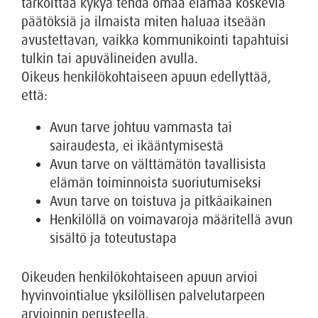
tarkoittaa kykyä tehdä omaa elämää koskevia
päätöksiä ja ilmaista miten haluaa itseään
avustettavan, vaikka kommunikointi tapahtuisi
tulkin tai apuvälineiden avulla.
Oikeus henkilökohtaiseen apuun edellyttää,
että:
Avun tarve johtuu vammasta tai
sairaudesta, ei ikääntymisestä
Avun tarve on välttämätön tavallisista
elämän toiminnoista suoriutumiseksi
Avun tarve on toistuva ja pitkäaikainen
Henkilöllä on voimavaroja määritellä avun
sisältö ja toteutustapa
Oikeuden henkilökohtaiseen apuun arvioi
hyvinvointialue yksilöllisen palvelutarpeen
arvioinnin perusteella.