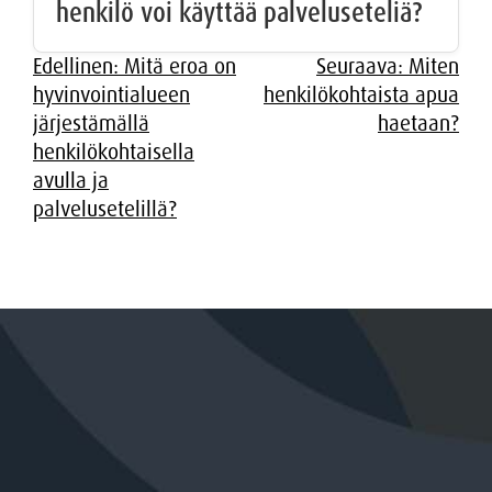
henkilö voi käyttää palveluseteliä?
Artikkelien
Edellinen:
Mitä eroa on
Seuraava:
Miten
hyvinvointialueen
henkilökohtaista apua
selaus
järjestämällä
haetaan?
henkilökohtaisella
avulla ja
palvelusetelillä?