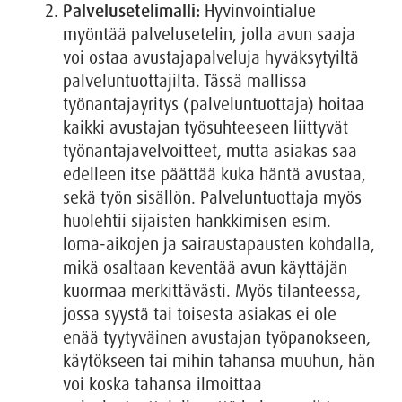
Palvelusetelimalli:
Hyvinvointialue
myöntää palvelusetelin, jolla avun saaja
voi ostaa avustajapalveluja hyväksytyiltä
palveluntuottajilta. Tässä mallissa
työnantajayritys (palveluntuottaja) hoitaa
kaikki avustajan työsuhteeseen liittyvät
työnantajavelvoitteet, mutta asiakas saa
edelleen itse päättää kuka häntä avustaa,
sekä työn sisällön. Palveluntuottaja myös
huolehtii sijaisten hankkimisen esim.
loma-aikojen ja sairaustapausten kohdalla,
mikä osaltaan keventää avun käyttäjän
kuormaa merkittävästi. Myös tilanteessa,
jossa syystä tai toisesta asiakas ei ole
enää tyytyväinen avustajan työpanokseen,
käytökseen tai mihin tahansa muuhun, hän
voi koska tahansa ilmoittaa