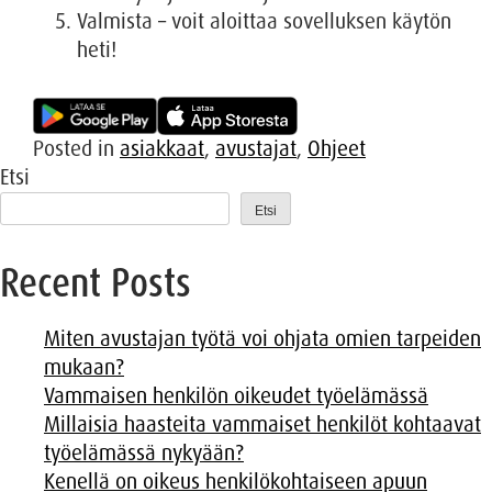
Valmista – voit aloittaa sovelluksen käytön
heti!
Posted in
asiakkaat
,
avustajat
,
Ohjeet
Etsi
Etsi
Recent Posts
Miten avustajan työtä voi ohjata omien tarpeiden
mukaan?
Vammaisen henkilön oikeudet työelämässä
Millaisia haasteita vammaiset henkilöt kohtaavat
työelämässä nykyään?
Kenellä on oikeus henkilökohtaiseen apuun