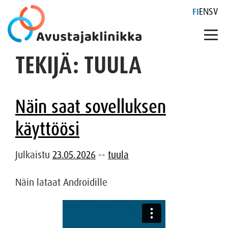
FI
EN
SV
TEKIJÄ:
TUULA
Skip
to
content
Näin saat sovelluksen
käyttöösi
Julkaistu
23.05.2026
--
tuula
Näin lataat Androidille