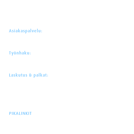
Y-tunnus: 3574092-2
Äyritie 22 (Plaza Tuike)
01510 VANTAA
Asiakaspalvelu:
030 622 0 522
asiakaspalvelu@avustajaklinikka.fi
Työnhaku:
030 622 0 525
rekry@avustajaklinikka.fi
Laskutus & palkat:
044 300 1669
mika.hytonen@avustajaklinikka.fi
Webdesign:
Neotar
Toteutus:
Lucci
PIKALINKIT
ETUSIVU
AVUSTAJAPALVELUT