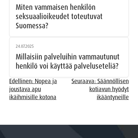
Miten vammaisen henkilön
seksuaalioikeudet toteutuvat
Suomessa?
24.07.2025
Millaisiin palveluihin vammautunut
henkilö voi käyttää palveluseteliä?
Artikkelien
Edellinen:
Nopea ja
Seuraava:
Säännöllisen
joustava apu
kotiavun hyödyt
selaus
ikäihmisille kotona
ikääntyneille