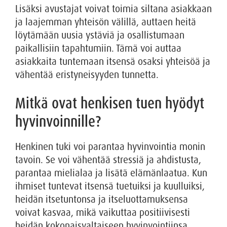
Lisäksi avustajat voivat toimia siltana asiakkaan
ja laajemman yhteisön välillä, auttaen heitä
löytämään uusia ystäviä ja osallistumaan
paikallisiin tapahtumiin. Tämä voi auttaa
asiakkaita tuntemaan itsensä osaksi yhteisöä ja
vähentää eristyneisyyden tunnetta.
Mitkä ovat henkisen tuen hyödyt
hyvinvoinnille?
Henkinen tuki voi parantaa hyvinvointia monin
tavoin. Se voi vähentää stressiä ja ahdistusta,
parantaa mielialaa ja lisätä elämänlaatua. Kun
ihmiset tuntevat itsensä tuetuiksi ja kuulluiksi,
heidän itsetuntonsa ja itseluottamuksensa
voivat kasvaa, mikä vaikuttaa positiivisesti
heidän kokonaisvaltaiseen hyvinvointiinsa.