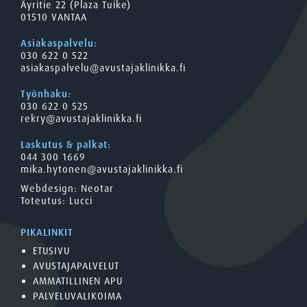
Äyritie 22 (Plaza Tuike)
01510 VANTAA
Asiakaspalvelu:
030 622 0 522
asiakaspalvelu@avustajaklinikka.fi
Työnhaku:
030 622 0 525
rekry@avustajaklinikka.fi
Laskutus & palkat:
044 300 1669
mika.hytonen@avustajaklinikka.fi
Webdesign:
Neotar
Toteutus:
Lucci
PIKALINKIT
ETUSIVU
AVUSTAJAPALVELUT
AMMATILLINEN APU
PALVELUVALIKOIMA