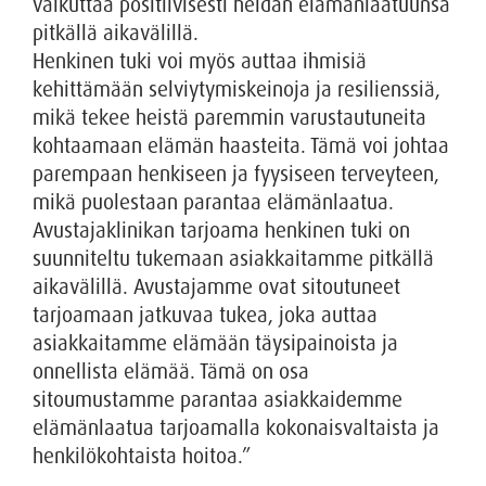
vaikuttaa positiivisesti heidän elämänlaatuunsa
pitkällä aikavälillä.
Henkinen tuki voi myös auttaa ihmisiä
kehittämään selviytymiskeinoja ja resilienssiä,
mikä tekee heistä paremmin varustautuneita
kohtaamaan elämän haasteita. Tämä voi johtaa
parempaan henkiseen ja fyysiseen terveyteen,
mikä puolestaan parantaa elämänlaatua.
Avustajaklinikan tarjoama henkinen tuki on
suunniteltu tukemaan asiakkaitamme pitkällä
aikavälillä. Avustajamme ovat sitoutuneet
tarjoamaan jatkuvaa tukea, joka auttaa
asiakkaitamme elämään täysipainoista ja
onnellista elämää. Tämä on osa
sitoumustamme parantaa asiakkaidemme
elämänlaatua tarjoamalla kokonaisvaltaista ja
henkilökohtaista hoitoa.”