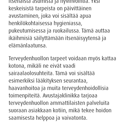
itsenäistä asumista ja hyvinvointia. Yksi
keskeisistä tarpeista on päivittäinen
avustaminen, joka voi sisältää apua
henkilökohtaisessa hygieniassa,
pukeutumisessa ja ruokailussa. Tämä auttaa
ikäihmisiä säilyttämään itsenäisyytensä ja
elämänlaatunsa.
Terveydenhuollon tarpeet voidaan myös kattaa
kotona, mikäli ne eivät vaadi
sairaalaolosuhteita. Tämä voi sisältää
esimerkiksi lääkityksen seurantaa,
haavanhoitoa ja muita terveydenhoidollisia
toimenpiteitä. Avustajaklinikka tarjoaa
terveydenhuollon ammattilaisten palveluita
suoraan asiakkaan kotiin, mikä tekee hoidon
saamisesta helppoa ja vaivatonta.