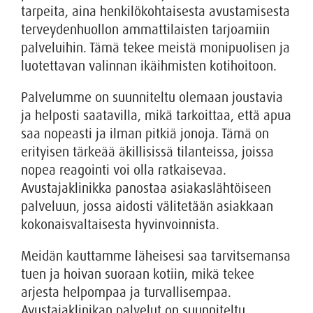
tarpeita, aina henkilökohtaisesta avustamisesta
terveydenhuollon ammattilaisten tarjoamiin
palveluihin. Tämä tekee meistä monipuolisen ja
luotettavan valinnan ikäihmisten kotihoitoon.
Palvelumme on suunniteltu olemaan joustavia
ja helposti saatavilla, mikä tarkoittaa, että apua
saa nopeasti ja ilman pitkiä jonoja. Tämä on
erityisen tärkeää äkillisissä tilanteissa, joissa
nopea reagointi voi olla ratkaisevaa.
Avustajaklinikka panostaa asiakaslähtöiseen
palveluun, jossa aidosti välitetään asiakkaan
kokonaisvaltaisesta hyvinvoinnista.
Meidän kauttamme läheisesi saa tarvitsemansa
tuen ja hoivan suoraan kotiin, mikä tekee
arjesta helpompaa ja turvallisempaa.
Avustajaklinikan palvelut on suunniteltu