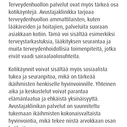
Terveydenhuollon palvelut ovat myös tärkeä osa
kotikäyntejä. Avustajaklinikka tarjoaa
terveydenhuollon ammattilaisten, kuten
lääkäreiden ja hoitajien, palveluita suoraan
asiakkaan kotiin. Tämä voi sisältää esimerkiksi
terveystarkastuksia, lääkityksen seurantaa ja
muita terveydenhoidollisia toimenpiteitä, jotka
eivät vaadi sairaalaolosuhteita.
Kotikäynnit voivat sisältää myös sosiaalista
tukea ja seuranpitoa, mikä on tärkeää
ikäihmisten henkiselle hyvinvoinnille. Yhteinen
aika ja keskustelut voivat parantaa
elämänlaatua ja ehkäistä yksinäisyyttä.
Avustajaklinikan palvelut on suunniteltu
tukemaan ikäihmisten kokonaisvaltaista
hyvinvointia, mikä tekee niistä arvokkaan osan