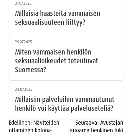
31.07.2025
Millaisia haasteita vammaisen
seksuaalisuuteen liittyy?
29.07.2025
Miten vammaisen henkilön
seksuaalioikeudet toteutuvat
Suomessa?
24.07.2025
Millaisiin palveluihin vammautunut
henkilö voi käyttää palveluseteliä?
Artikkelien
Edellinen:
Näytteiden
Seuraava:
Avustajan
ottaminen kotona:
tarjoama henkinen tuki