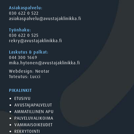
Asiakaspalvelu:
030 622 0 522
asiakaspalvelu@avustajaklinikka.fi
Työnhaku:
030 622 0 525
rekry@avustajaklinikka.fi
Laskutus & palkat:
044 300 1669
mika.hytonen@avustajaklinikka.fi
Webdesign:
Neotar
Toteutus:
Lucci
PIKALINKIT
ETUSIVU
AVUSTAJAPALVELUT
AMMATILLINEN APU
PALVELUVALIKOIMA
VAMMAISOIKEUDET
REKRYTOINTI